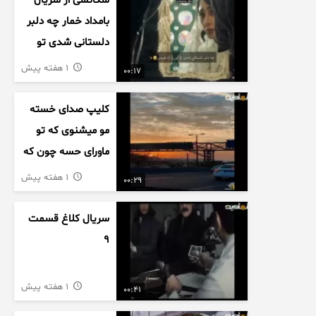
سکانسی از سریال
بامداد خمار چه دلبر
دلستانی شدی تو
این بزک عروس..
1 هفته پیش
00:17
کلیپ صدای خسته
مو میشنوی که تو
ماورای حسه چون که
داریم می رسیم به
1 هفته پیش
00:29
اخرای قصه
سریال کلاغ قسمت
9
1 هفته پیش
00:41