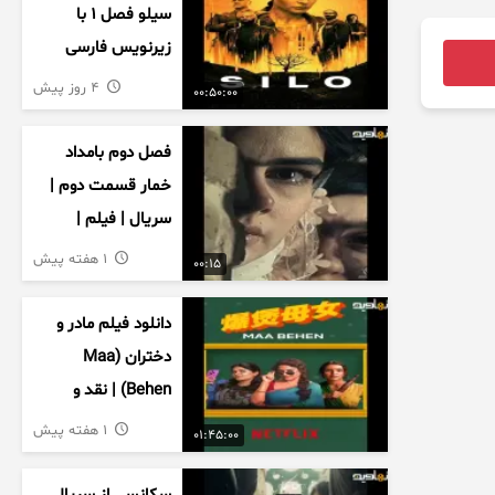
سیلو فصل ۱ با
زیرنویس فارسی
4 روز پیش
00:50:00
فصل دوم بامداد
خمار قسمت دوم |
سریال | فیلم |
نمایش خانگی |
1 هفته پیش
00:15
محبوبه | سینمایی
دانلود فیلم مادر و
دختران (Maa
Behen) | نقد و
بررسی درام خانوادگی
1 هفته پیش
01:45:00
هندی