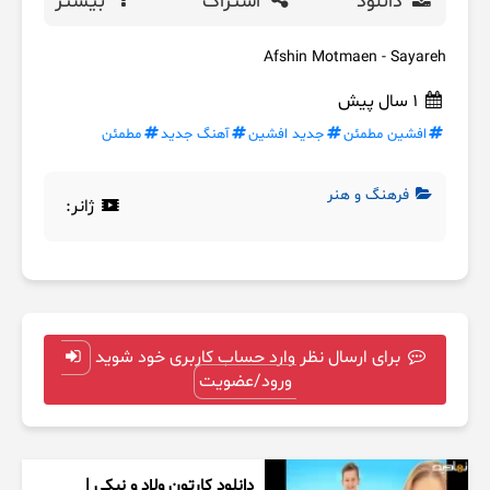
دانلود
اشتراک
بیشتر
Afshin Motmaen - Sayareh
1 سال پیش
افشین مطمئن
جدید افشین
آهنگ جدید
مطمئن
فرهنگ و هنر
ژانر:
برای ارسال نظر وارد حساب کاربری خود شوید
ورود/عضویت
دانلود کارتون ولاد و نیکی |