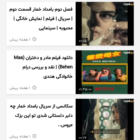
فصل دوم بامداد خمار قسمت دوم
| سریال | فیلم | نمایش خانگی |
محبوبه | سینمایی
1 هفته پیش
00:15
دانلود فیلم مادر و دختران (Maa
Behen) | نقد و بررسی درام
خانوادگی هندی
1 هفته پیش
01:45:00
سکانسی از سریال بامداد خمار چه
دلبر دلستانی شدی تو این بزک
عروس..
1 هفته پیش
00:17