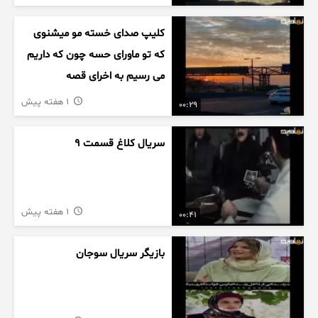
کلیپ صدای خسته مو میشنوی
که تو ماورای حسه چون که داریم
می رسیم به اخرای قصه
1 هفته پیش
00:29
سریال کلاغ قسمت 9
1 هفته پیش
00:41
بازیگر سریال سوجان