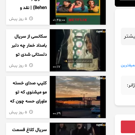
Behen) | نقد و
بررسی درام خانوادگی
5 روز پیش
01:45:00
هندی
شتر
سکانسی از سریال
بامداد خمار چه دلبر
دلستانی شدی تو
این بزک عروس..
میقترین
5 روز پیش
00:17
کلیپ صدای خسته
ژانر:
مو میشنوی که تو
ماورای حسه چون که
داریم می رسیم به
5 روز پیش
00:29
اخرای قصه
سریال کلاغ قسمت