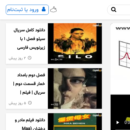
ورود یا ثبت‌نام
دانلود کامل سریال
سیلو فصل ۱ با
زیرنویس فارسی
2 روز پیش
00:50:00
فصل دوم بامداد
خمار قسمت دوم |
سریال | فیلم |
نمایش خانگی |
5 روز پیش
00:15
محبوبه | سینمایی
دانلود فیلم مادر و
دختران (Maa