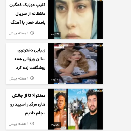
کلیپ موزیک غمگین
عاشقانه از سریال
بامداد خمار با آهنگ
احسان خواجه امیری
1 هفته پیش
00:27
زیبایی دخترتوی
سالن ورزشی همه
روشگفت زده کرد
1 هفته پیش
00:10
ممنتو|۶ تا از چالش
های مرگبار اسپید رو
انجام دادیم
1 هفته پیش
28:50