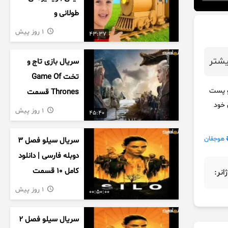
طولانی و
سرگرم‌کننده کودکان
1 روز پیش
43:37
شتر
سریال بازی تاج و
تخت Game Of
و پست
Thrones قسمت
 خود
دوم فصل اول
1 روز پیش
45:40
زیرنویس فارسی
هوجقان
سریال سیلو فصل ۳
دوبله فارسی | دانلود
کامل ۱۰ قسمت
ژانر:
1 روز پیش
00:50:00
سریال سیلو فصل ۲