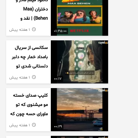
دانلود فیلم مادر و
دختران (Maa
Behen) | نقد و
بررسی درام خانوادگی
1 هفته پیش
01:45:00
هندی
سکانسی از سریال
بامداد خمار چه دلبر
دلستانی شدی تو
این بزک عروس..
1 هفته پیش
00:17
کلیپ صدای خسته
مو میشنوی که تو
ماورای حسه چون که
داریم می رسیم به
1 هفته پیش
00:29
اخرای قصه