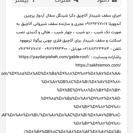
دانلود
اشتراک
بیشتر
اجرای سقف شیبدار آلاچیق دکرا شینگل سفال آردواز پرچین
آندوویلا 09129277017 مجری و سازنده سقف شیروانی آلاچیق به
صورت تک شیب ، دو شیب ، چهار شیب ، هلالی و گنبدی نصب
اسکلت و سقف شیبدار برای آلاچیق فلزی چوبی پرگولا ترمووود
تلفن : 02188323483 موبایل : 09126993400 - 09129277017
پاشازاده وبسایت : https://paydarpisheh.com/gable-roof/
https://sakhtemon.com/
esh.com/%D9%85%D8%AD%D8%B5%D9%88%D9%84%D8%A7%D8%AA-
%D8%A7%DB%8C%D8%B1%D8%A7%D9%86-
%D9%BE%D9%88%D8%B4%D8%B4-
%D9%85%D8%B5%D8%A7%D9%84%D8%AD-
%D8%B3%D9%82%D9%81-
%AF%D8%A7%D8%B1/%D8%A7%D8%AC%D8%B1%D8%A7%DB%8C-
%D8%B3%D9%82%D9%81-
%D8%B4%DB%8C%D8%A8%D8%AF%D8%A7%D8%B1/