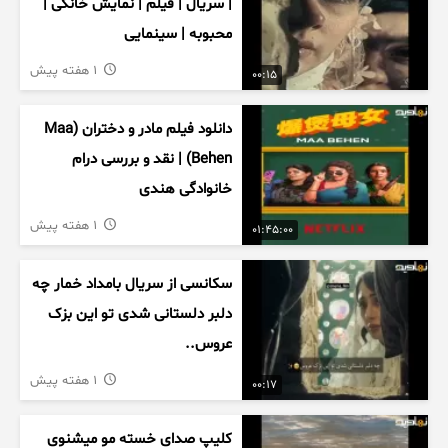
| سریال | فیلم | نمایش خانگی |
محبوبه | سینمایی
1 هفته پیش
00:15
دانلود فیلم مادر و دختران (Maa
Behen) | نقد و بررسی درام
خانوادگی هندی
1 هفته پیش
01:45:00
سکانسی از سریال بامداد خمار چه
دلبر دلستانی شدی تو این بزک
عروس..
1 هفته پیش
00:17
کلیپ صدای خسته مو میشنوی