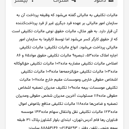
دانلود
اشتراک
بیشتر
مالیات تکلیفی به مالیاتی گفته می‌شود که وظیفه پرداخت آن به
سازمان امور مالیاتی بر عهده فرد دیگری غیر از فرد پرداخت‌کننده
آن قرار دارد. به طور مثال، مالیات حقوق نوعی مالیات تکلیفی است
که از حقوق کارگر کسر می‌شود اما توسط کارفرما به سازمان امور
مالیاتی پرداخت می‌شود. انواع مالیات تکلیفی: مالیات تکلیفی
اجاره املاک ماده53، تبصره9 مالیات تکلیفی حقوق مواد85 و 86
اصلاحی مالیات تکلیفی مضاربه ماده102 مالیات تکلیفی حق‌الوکاله
ماده103 مالیات تکلیفی حق‌الزحمه‌ها ماده104 مالیات تکلیفی
اشخاص حقوقی خارجی وموسسات مقیم خارج ماده107 مالیات
تکلیفی موسسات بیمه ماده109 تکلیف مدیران تصفیه اشخاص
حقوقی ماده116 مسئولیت آخرین مدیران شخص حقوقی ومدیران
تصفیه و ضامن‌ها ماده118 مالیات تکلیفی منافع بلاعوض اموال
ماده123 مالیات تکلیفی نقل وانتقال سهام ماده143 موسسه
فناوران رها فام آدرس:تهران، ابتدای بلوار کشاورز،پلاک 31 طبقه
سوم جنوبی تلفن دفتر : 02145293- 88854146 سایت: