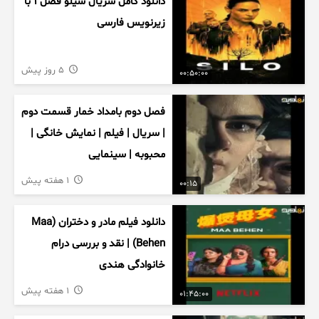
دانلود کامل سریال سیلو فصل ۱ با
زیرنویس فارسی
5 روز پیش
00:50:00
فصل دوم بامداد خمار قسمت دوم
| سریال | فیلم | نمایش خانگی |
محبوبه | سینمایی
1 هفته پیش
00:15
دانلود فیلم مادر و دختران (Maa
Behen) | نقد و بررسی درام
خانوادگی هندی
1 هفته پیش
01:45:00