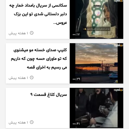
سکانسی از سریال بامداد خمار چه
دلبر دلستانی شدی تو این بزک
عروس..
1 هفته پیش
00:17
کلیپ صدای خسته مو میشنوی
که تو ماورای حسه چون که داریم
می رسیم به اخرای قصه
1 هفته پیش
00:29
سریال کلاغ قسمت 9
1 هفته پیش
00:41