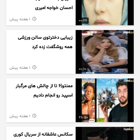
احسان خواجه امیری
1 هفته پیش
00:27
زیبایی دخترتوی سالن ورزشی
همه روشگفت زده کرد
1 هفته پیش
00:10
ممنتو|۶ تا از چالش های مرگبار
اسپید رو انجام دادیم
1 هفته پیش
28:50
سکانس عاشقانه از سریال کوری