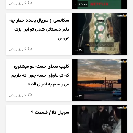
6 روز پیش
01:45:00
سکانسی از سریال بامداد خمار چه
دلبر دلستانی شدی تو این بزک
عروس..
6 روز پیش
00:17
کلیپ صدای خسته مو میشنوی
که تو ماورای حسه چون که داریم
می رسیم به اخرای قصه
6 روز پیش
00:29
سریال کلاغ قسمت 9