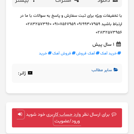
دانلود
اشتراک
بیشتر
با تخفیفات ویژه برای ثبت سفارش و پاسخ به سوالات با ما در
ارتباط باشید 09199307959 09107567959 02832573960
02832573956
1 سال پیش
خرید آهک
آهک فروش
فروش آهک
خرید
سایر مطالب
ژانر:
برای ارسال نظر وارد حساب کاربری خود شوید
ورود/عضویت