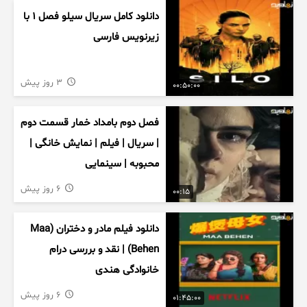
دانلود کامل سریال سیلو فصل ۱ با
زیرنویس فارسی
3 روز پیش
00:50:00
فصل دوم بامداد خمار قسمت دوم
| سریال | فیلم | نمایش خانگی |
محبوبه | سینمایی
6 روز پیش
00:15
دانلود فیلم مادر و دختران (Maa
Behen) | نقد و بررسی درام
خانوادگی هندی
6 روز پیش
01:45:00