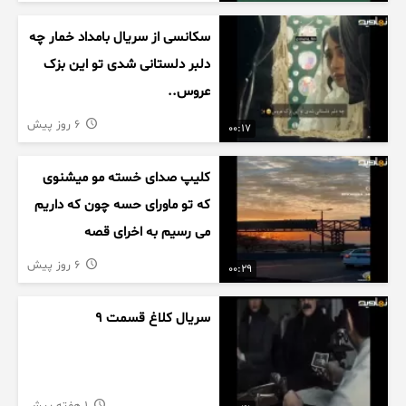
سکانسی از سریال بامداد خمار چه
دلبر دلستانی شدی تو این بزک
عروس..
6 روز پیش
00:17
کلیپ صدای خسته مو میشنوی
که تو ماورای حسه چون که داریم
می رسیم به اخرای قصه
6 روز پیش
00:29
سریال کلاغ قسمت 9