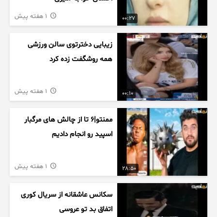
1 هفته پیش
00:27
زیبایی دخترتوی سالن ورزشی
همه روشگفت زده کرد
1 هفته پیش
00:10
ممنتو|۶ تا از چالش های مرگبار
اسپید رو انجام دادیم
1 هفته پیش
28:50
سکانس عاشقانه از سریال کوری
اتفاق بد تو عروسی