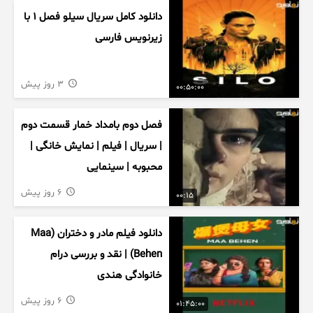
دانلود کامل سریال سیلو فصل ۱ با
زیرنویس فارسی
3 روز پیش
00:50:00
فصل دوم بامداد خمار قسمت دوم
| سریال | فیلم | نمایش خانگی |
محبوبه | سینمایی
6 روز پیش
00:15
دانلود فیلم مادر و دختران (Maa
Behen) | نقد و بررسی درام
خانوادگی هندی
6 روز پیش
01:45:00