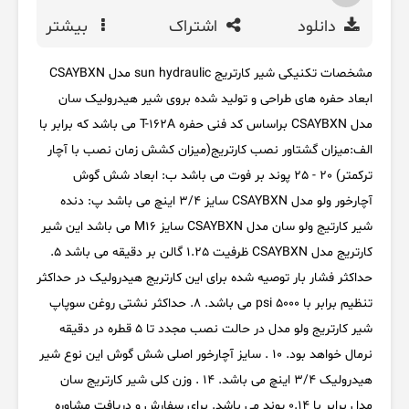
دانلود
اشتراک
بیشتر
مشخصات تکنیکی شیر کارتریج sun hydraulic مدل CSAYBXN
ابعاد حفره های طراحی و تولید شده بروی شیر هیدرولیک سان
مدل CSAYBXN براساس کد فنی حفره T-162A می باشد که برابر با
الف:میزان گشتاور نصب کارتریج(میزان کشش زمان نصب با آچار
ترکمتر) 20 - 25 پوند بر فوت می باشد ب: ابعاد شش گوش
آچارخور ولو مدل CSAYBXN سایز 3/4 اینچ می باشد پ: دنده
شیر کارتیج ولو سان مدل CSAYBXN سایز M16 می باشد این شیر
کارتریج مدل CSAYBXN ظرفیت 1.25 گالن بر دقیقه می باشد 5.
حداکثر فشار بار توصیه شده برای این کارتریج هیدرولیک در حداکثر
تنظیم برابر با 5000 psi می باشد. 8. حداکثر نشتی روغن سوپاپ
شیر کارتریج ولو مدل در حالت نصب مجدد تا 5 قطره در دقیقه
نرمال خواهد بود. 10 . سایز آچارخور اصلی شش گوش این نوع شیر
هیدرولیک 3/4 اینچ می باشد. 14 . وزن کلی شیر کارتریج سان
مدل برابر با 0.14 پوند می باشد. برای سفارش و دریافت مشاوره