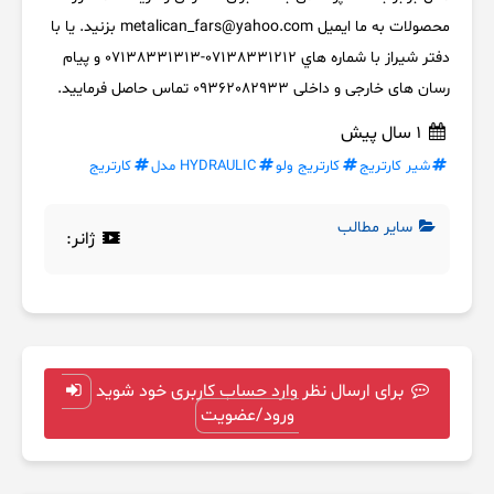
محصولات به ما ایمیل metalican_fars@yahoo.com بزنید. یا با
دفتر شیراز با شماره هاي 07138331212-07138331313 و پیام
رسان های خارجی و داخلی 09362082933 تماس حاصل فرمایید.
1 سال پیش
شیر کارتریج
کارتریج ولو
HYDRAULIC مدل
کارتریج
سایر مطالب
ژانر:
برای ارسال نظر وارد حساب کاربری خود شوید
ورود/عضویت