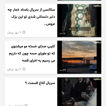
سکانسی از سریال بامداد خمار چه
دلبر دلستانی شدی تو این بزک
عروس..
6 روز پیش
00:17
کلیپ صدای خسته مو میشنوی
که تو ماورای حسه چون که داریم
می رسیم به اخرای قصه
6 روز پیش
00:29
سریال کلاغ قسمت 9