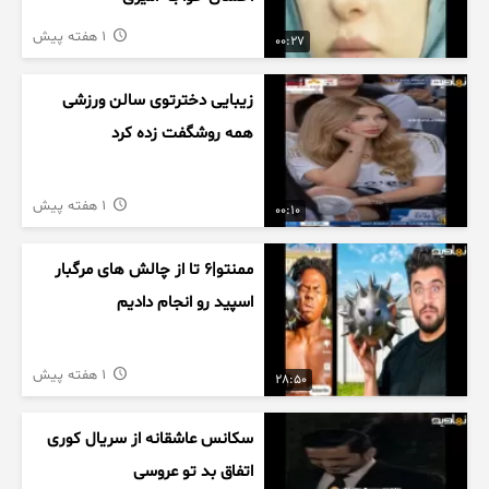
1 هفته پیش
00:27
زیبایی دخترتوی سالن ورزشی
همه روشگفت زده کرد
1 هفته پیش
00:10
ممنتو|۶ تا از چالش های مرگبار
اسپید رو انجام دادیم
1 هفته پیش
28:50
سکانس عاشقانه از سریال کوری
اتفاق بد تو عروسی