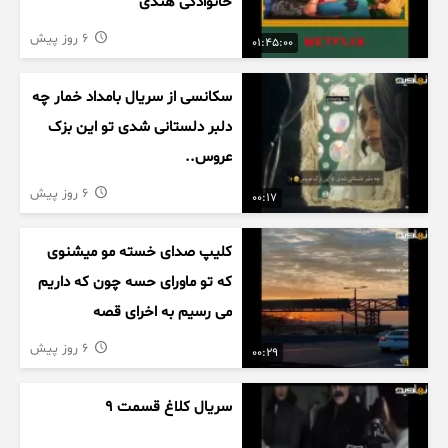
خانوادگی هندی
6 روز پیش
01:45:00
سکانسی از سریال بامداد خمار چه
دلبر دلستانی شدی تو این بزک
عروس..
6 روز پیش
00:17
کلیپ صدای خسته مو میشنوی
که تو ماورای حسه چون که داریم
می رسیم به اخرای قصه
6 روز پیش
00:29
سریال کلاغ قسمت 9