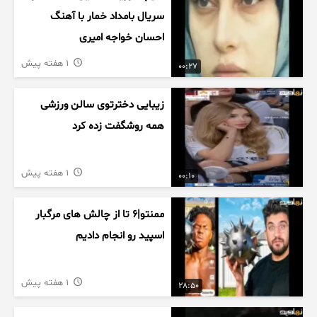
سریال بامداد خمار با آهنگ
احسان خواجه امیری
1 هفته پیش
00:27
زیبایی دخترتوی سالن ورزشی
همه روشگفت زده کرد
1 هفته پیش
00:10
ممنتو|۶ تا از چالش های مرگبار
اسپید رو انجام دادیم
1 هفته پیش
28:50