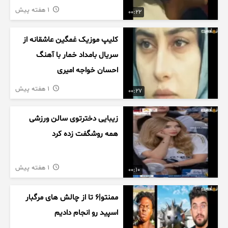
1 هفته پیش
00:22
کلیپ موزیک غمگین عاشقانه از
سریال بامداد خمار با آهنگ
احسان خواجه امیری
1 هفته پیش
00:27
زیبایی دخترتوی سالن ورزشی
همه روشگفت زده کرد
1 هفته پیش
00:10
ممنتو|۶ تا از چالش های مرگبار
اسپید رو انجام دادیم