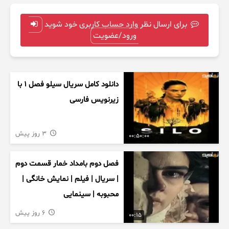
برای ارسال نظر وارد حساب کاربری خود شوید
ورود/عضویت
دانلود کامل سریال سیلو فصل ۱ با
زیرنویس فارسی
3 روز پیش
00:50:00
فصل دوم بامداد خمار قسمت دوم
| سریال | فیلم | نمایش خانگی |
محبوبه | سینمایی
6 روز پیش
00:15