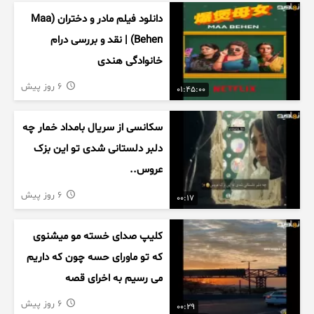
دانلود فیلم مادر و دختران (Maa
Behen) | نقد و بررسی درام
خانوادگی هندی
6 روز پیش
01:45:00
سکانسی از سریال بامداد خمار چه
دلبر دلستانی شدی تو این بزک
عروس..
6 روز پیش
00:17
کلیپ صدای خسته مو میشنوی
که تو ماورای حسه چون که داریم
می رسیم به اخرای قصه
6 روز پیش
00:29