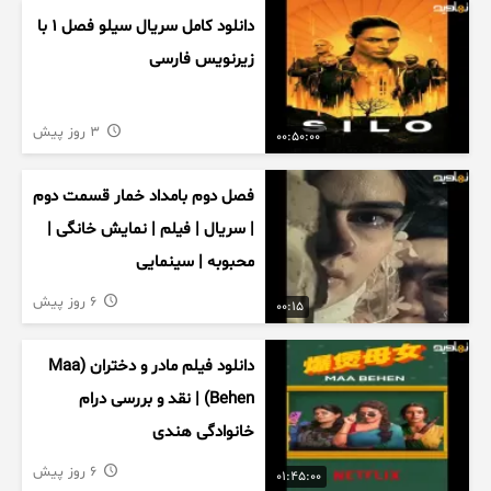
دانلود کامل سریال سیلو فصل ۱ با
زیرنویس فارسی
3 روز پیش
00:50:00
فصل دوم بامداد خمار قسمت دوم
| سریال | فیلم | نمایش خانگی |
محبوبه | سینمایی
6 روز پیش
00:15
دانلود فیلم مادر و دختران (Maa
Behen) | نقد و بررسی درام
خانوادگی هندی
6 روز پیش
01:45:00