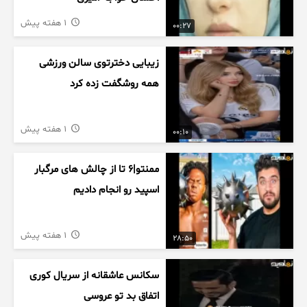
1 هفته پیش
00:27
زیبایی دخترتوی سالن ورزشی
همه روشگفت زده کرد
1 هفته پیش
00:10
ممنتو|۶ تا از چالش های مرگبار
اسپید رو انجام دادیم
1 هفته پیش
28:50
سکانس عاشقانه از سریال کوری
اتفاق بد تو عروسی