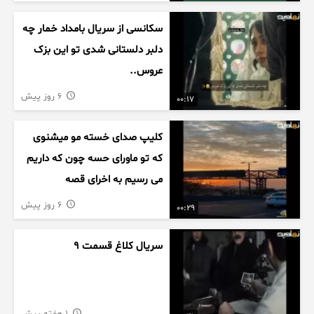
سکانسی از سریال بامداد خمار چه
دلبر دلستانی شدی تو این بزک
عروس..
6 روز پیش
00:17
کلیپ صدای خسته مو میشنوی
که تو ماورای حسه چون که داریم
می رسیم به اخرای قصه
6 روز پیش
00:29
سریال کلاغ قسمت 9