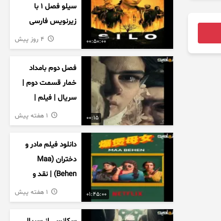
سیلو فصل ۱ با
زیرنویس فارسی
4 روز پیش
00:50:00
فصل دوم بامداد
خمار قسمت دوم |
سریال | فیلم |
نمایش خانگی |
1 هفته پیش
00:15
محبوبه | سینمایی
دانلود فیلم مادر و
دختران (Maa
Behen) | نقد و
بررسی درام خانوادگی
1 هفته پیش
01:45:00
هندی