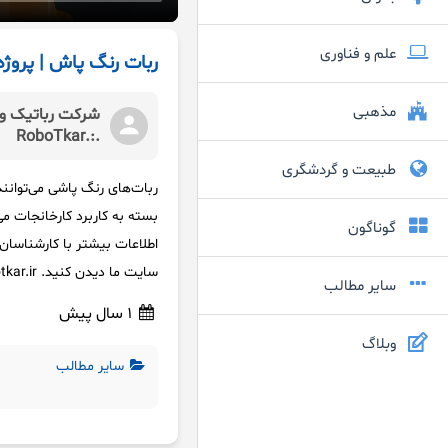
علم و فناوری
ربات رنگ پاش | پروژه
مذهبی
شرکت رباتیک و 
.:.RoboTkar
طبیعت و گردشگری
ربات‌های رنگ پاشی می‌توانند
بسته به کاربرد کارخانجات م
گوناگون
سایت ما دیدن کنید. www.robotkar.ir
سایر مطالب
1 سال پیش
وبلاگ
سایر مطالب