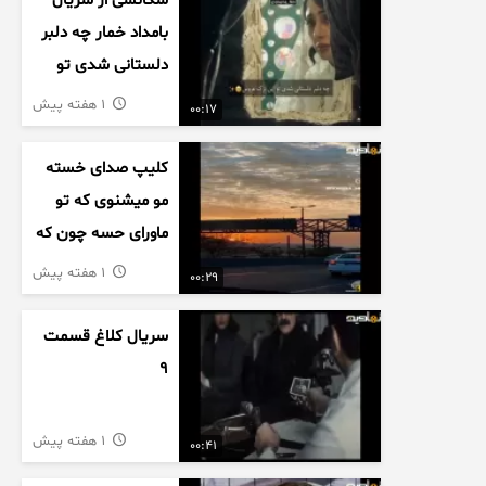
سکانسی از سریال
بامداد خمار چه دلبر
دلستانی شدی تو
این بزک عروس..
1 هفته پیش
00:17
کلیپ صدای خسته
مو میشنوی که تو
ماورای حسه چون که
داریم می رسیم به
1 هفته پیش
00:29
اخرای قصه
سریال کلاغ قسمت
9
1 هفته پیش
00:41