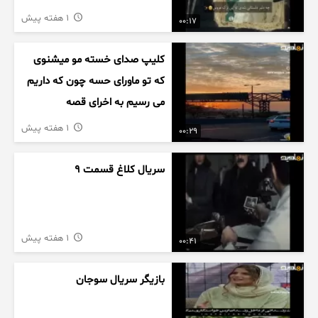
1 هفته پیش
00:17
کلیپ صدای خسته مو میشنوی
که تو ماورای حسه چون که داریم
می رسیم به اخرای قصه
1 هفته پیش
00:29
سریال کلاغ قسمت 9
1 هفته پیش
00:41
بازیگر سریال سوجان