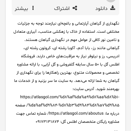
دانلود
اشتراک
بیشتر
نگهداری از گیاهان آپارتمانی و باغچه‌ای نیازمند توجه به جزئیات
مختلفی است. استفاده از خاک با زهکشی مناسب، آبیاری متعادل
و تامین نور کافی از عوامل مهم در نگهداری گیاهان هستند.
گیاهانی مانند رز، بابا آدم، آکوبا رشته ای، کروتون رشته ای،
ادریسی، رز و نیلوفر نیاز به مراقبت‌های خاص دارند. فروشگاه
اطلس گل با 50 سال سابقه گلفروشی و گل آرایی، با ارائه مشاوره
تخصصی و محصولات متنوع، بهترین راهکارها را برای نگهداری از
گیاهان به شما ارائه می‌دهد. به سایت ما سر بزنید و از خدمات ما
بهره‌مند شوید. آدرس سایت:
https://atlasgol.com/%d8%af%da%a9%d8%aa%d8%b1-
%da%af%d9%84-%d8%b3%d9%84%d8%a7%d9%85/ صفحه
درباره ما: https://atlasgol.com/aboutus/ شماره تماس جهت
مشاوره رایگان متخصصان اطلس گل: 09173131874