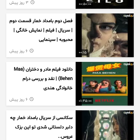
3 روز پیش
00:50:00
فصل دوم بامداد خمار قسمت دوم
| سریال | فیلم | نمایش خانگی |
محبوبه | سینمایی
6 روز پیش
00:15
دانلود فیلم مادر و دختران (Maa
Behen) | نقد و بررسی درام
خانوادگی هندی
6 روز پیش
01:45:00
سکانسی از سریال بامداد خمار چه
دلبر دلستانی شدی تو این بزک
عروس..