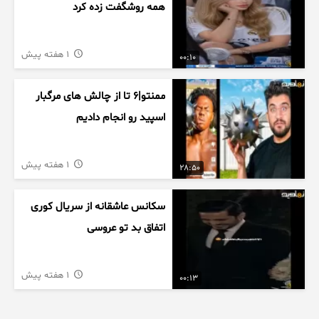
همه روشگفت زده کرد
1 هفته پیش
00:10
ممنتو|۶ تا از چالش های مرگبار
اسپید رو انجام دادیم
1 هفته پیش
28:50
سکانس عاشقانه از سریال کوری
اتفاق بد تو عروسی
1 هفته پیش
00:13