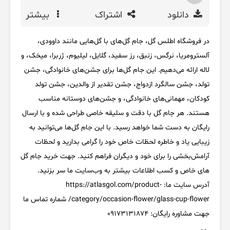
دانلود
اشتراک
بیشتر
در فروشگاه اطلس گل، جام گل‌های با گل‌هایی مانند داوودی،
آلسترومریا، نرگس، زنبق، رز سفید، گلایل، لیلیوم، ژربرا، میخک، و
لاله ارائه می‌دهیم. این جام گل‌ها برای جشن‌های خانوادگی، جشن
تولد، جشن سالگرد ازدواج، جشن تقدیر از والدین، جشن تولد
کودکان، مهمانی‌های خانوادگی، و جشن‌های دوستانه مناسب
هستند. هر جام گل با دقت و سلیقه خاصی طراحی شده و با ارسال
رایگان به دست شما خواهد رسید. با این جام گل‌ها می‌توانید به
زیبایی یاد و خاطره لحظات خاص خود را گرامی بدارید و لحظات
آرامش‌بخشی را برای خود و دیگران فراهم کنید. جهت خرید جام گل
های خاص و کسب اطلاعات بیشتر به وب‌سایت ما سر بزنید.
آدرس سایت ما: https://atlasgol.com/product-
category/occasion-flower/glass-cup-flower/ شماره تماس ما
جهت مشاوره رایگان: 09173131874