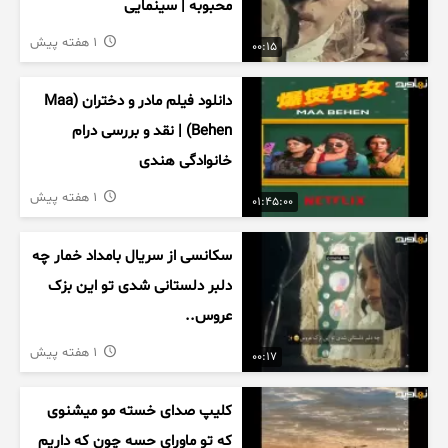
محبوبه | سینمایی
1 هفته پیش
00:15
دانلود فیلم مادر و دختران (Maa
Behen) | نقد و بررسی درام
خانوادگی هندی
1 هفته پیش
01:45:00
سکانسی از سریال بامداد خمار چه
دلبر دلستانی شدی تو این بزک
عروس..
1 هفته پیش
00:17
کلیپ صدای خسته مو میشنوی
که تو ماورای حسه چون که داریم