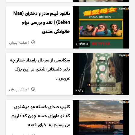
دانلود فیلم مادر و دختران (Maa
Behen) | نقد و بررسی درام
خانوادگی هندی
1 هفته پیش
01:45:00
سکانسی از سریال بامداد خمار چه
دلبر دلستانی شدی تو این بزک
عروس..
1 هفته پیش
00:17
کلیپ صدای خسته مو میشنوی
که تو ماورای حسه چون که داریم
می رسیم به اخرای قصه