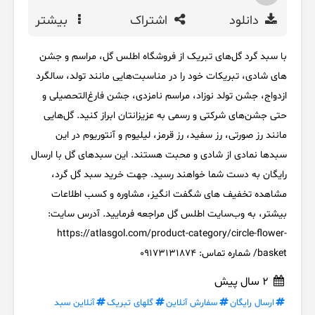
دانلود
اشتراک
بیشتر
با سبد گرد گل‌های تبریک از فروشگاه اطلس گل، مراسم و جشن
های شادی، تبریکات خود را در مناسبت‌هایی مانند تولد، سالگرد
ازدواج، جشن تولد نوزاد، مراسم نامزدی، جشن فارغ‌التحصیلی و
حتی جشن‌های شرکتی و رسمی به عزیزانتان ابراز کنید. گل‌هایی
مانند رز صورتی، رز سفید، رز قرمز، لیلیوم و آنتوریوم در این
سبدها نمادی از شادی و محبت هستند. این سبدهای گل با ارسال
رایگان به دست شما خواهند رسید. جهت خرید سبد گل گرد،
مشاهده تخفیف های شگفت انگیز، مشاوره و کسب اطلاعات
بیشتر، به وب‌سایت اطلس گل مراجعه فرمایید. آدرس سایت:
https://atlasgol.com/product-category/circle-flower-
basket/ شماره تماس: 09173131874
2 سال پیش
ارسال رایگان
سفارش آنلاین
گلهای تبریک
آنلاین سبد