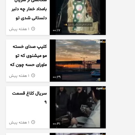
سکانسی از سریال
بامداد خمار چه دلبر
دلستانی شدی تو
این بزک عروس..
1 هفته پیش
00:17
کلیپ صدای خسته
مو میشنوی که تو
ماورای حسه چون که
داریم می رسیم به
1 هفته پیش
00:29
اخرای قصه
سریال کلاغ قسمت
9
1 هفته پیش
00:41