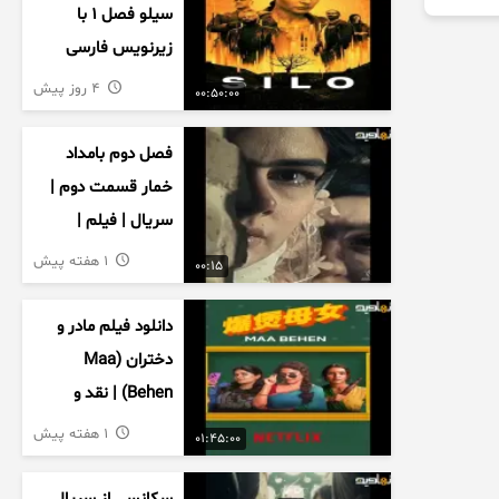
سیلو فصل ۱ با
زیرنویس فارسی
4 روز پیش
00:50:00
فصل دوم بامداد
خمار قسمت دوم |
سریال | فیلم |
نمایش خانگی |
1 هفته پیش
00:15
محبوبه | سینمایی
دانلود فیلم مادر و
دختران (Maa
Behen) | نقد و
بررسی درام خانوادگی
1 هفته پیش
01:45:00
هندی