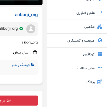
علم و فناوری
aliborji_org
مذهبی
aliborji_org
طبیعت و گردشگری
aliborji_org
2 سال پیش
گوناگون
فرهنگ و هنر
سایر مطالب
وبلاگ
برای