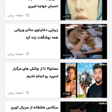
احسان خواجه امیری
1 هفته پیش
00:27
زیبایی دخترتوی سالن ورزشی
همه روشگفت زده کرد
1 هفته پیش
00:10
ممنتو|۶ تا از چالش های مرگبار
اسپید رو انجام دادیم
1 هفته پیش
28:50
سکانس عاشقانه از سریال کوری