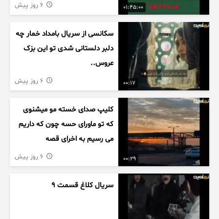
6 روز پیش
01:45:00
سکانسی از سریال بامداد خمار چه
دلبر دلستانی شدی تو این بزک
عروس..
6 روز پیش
00:17
کلیپ صدای خسته مو میشنوی
که تو ماورای حسه چون که داریم
می رسیم به اخرای قصه
6 روز پیش
00:29
سریال کلاغ قسمت 9