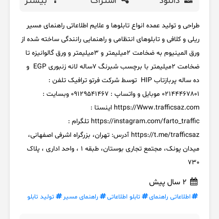
دانلود
اشتراک
بیشتر
طراحی و تولید عمده انواع تابلوها و علایم اطلاعاتی راهنمای مسیر
ریلی و کلافی و تابلوهای انتظامی و راهنمایی رانندگی ساخته شده از
ورق المینیوم به ضخامت ۲میلیمتر و ۳میلیمتر و ورق گالوانیزه تا
ضخامت ۲میلیمتر با برچسب شبرنگ ۷ساله لانه زنبوری EGP و
ده ساله پربازتاب HIP توسط شرکت فرتو ترافیک تلفن :
02144467801 موبایل و واتساپ : 09129541467 وبسایت :
https://Www.trafficsaz.com اینستا :
https://instagram.com/farto_traffic تلگرام :
https://t.me/trafficsaz آدرس: تهران، بزرگراه اشرفی اصفهانی،
میدان پونک، مجتمع تجاری بوستان، طبقه 1 ، واحد اداری ، پلاک
730
2 سال پیش
اطلاعاتی راهنمای
تابلو اطلاعاتی
راهنمای مسیر
تولید تابلو