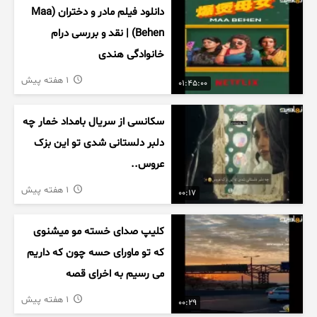
دانلود فیلم مادر و دختران (Maa
Behen) | نقد و بررسی درام
خانوادگی هندی
1 هفته پیش
01:45:00
سکانسی از سریال بامداد خمار چه
دلبر دلستانی شدی تو این بزک
عروس..
1 هفته پیش
00:17
کلیپ صدای خسته مو میشنوی
که تو ماورای حسه چون که داریم
می رسیم به اخرای قصه
1 هفته پیش
00:29