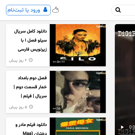
ورود یا ثبت‌نام
دانلود کامل سریال
سیلو فصل ۱ با
زیرنویس فارسی
2 روز پیش
00:50:00
فصل دوم بامداد
خمار قسمت دوم |
سریال | فیلم |
نمایش خانگی |
5 روز پیش
00:15
محبوبه | سینمایی
دانلود فیلم مادر و
دختران (Maa