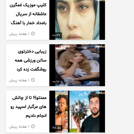
کلیپ موزیک غمگین
عاشقانه از سریال
بامداد خمار با آهنگ
احسان خواجه امیری
1 هفته پیش
00:27
زیبایی دخترتوی
سالن ورزشی همه
روشگفت زده کرد
1 هفته پیش
00:10
ممنتو|۶ تا از چالش
های مرگبار اسپید رو
انجام دادیم
1 هفته پیش
28:50