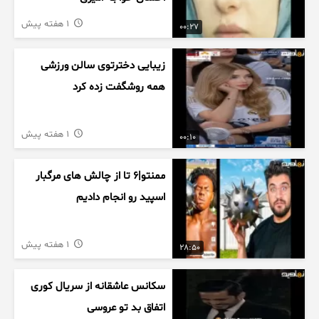
1 هفته پیش
00:27
زیبایی دخترتوی سالن ورزشی
همه روشگفت زده کرد
1 هفته پیش
00:10
ممنتو|۶ تا از چالش های مرگبار
اسپید رو انجام دادیم
1 هفته پیش
28:50
سکانس عاشقانه از سریال کوری
اتفاق بد تو عروسی