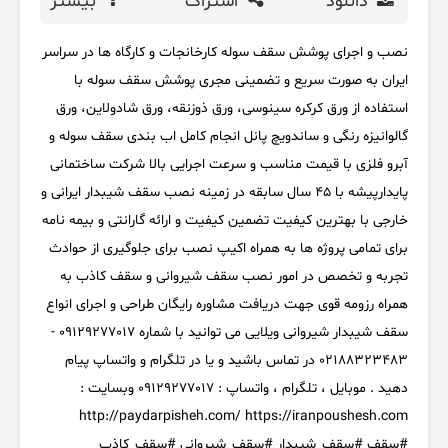
دانلود
اشتراک
بیشتر
نصب و اجرای پوشش سقف سوله کارخانجات و کارگاه ها در سراسر
ایران به صورت سریع و تضمینی مجری پوشش سقف سوله با
استفاده از ورق کرکره سینوسی، ورق ذوزنقه، ورق شادولاین، ورق
گالوانیزه رنگی و ساندویچ پانل انجام کامل اب بندی سقف سوله و
آبرو فلزی با قیمت مناسب و سرعت اجرایی بالا شرکت ساختمانی
پایدارپیشه با 45 سال سابقه در زمینه نصب سقف شیبدار ایرانی و
خارجی با بهترین کیفیت تضمین کیفیت و ارائه گارانتی و بیمه نامه
برای تمامی پروژه ها به همراه اکیپ نصب برای جلوگیری از حوادث
تجربه و تخصص در امور نصب سقف شیروانی و سقف کاذب به
همراه رزومه قوی جهت دریافت مشاوره رایگان طراحی و اجرای انواع
سقف شیبدار شیروانی ویلایی می توانید با شماره 09129277017 -
02188323483 در تماس باشید و یا در تلگرام و واتساپ پیام
دهید . موبایل ، تلگرام ، واتساپ : 09129277017 وبسایت :
http://paydarpisheh.com/ https://iranpoushesh.com
#سقف #سقف_شیبدار #سقف_شیروانی #سقف_کاذب