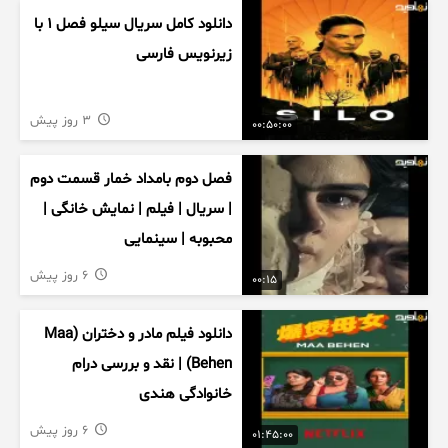
دانلود کامل سریال سیلو فصل ۱ با
زیرنویس فارسی
3 روز پیش
00:50:00
فصل دوم بامداد خمار قسمت دوم
| سریال | فیلم | نمایش خانگی |
محبوبه | سینمایی
6 روز پیش
00:15
دانلود فیلم مادر و دختران (Maa
Behen) | نقد و بررسی درام
خانوادگی هندی
6 روز پیش
01:45:00