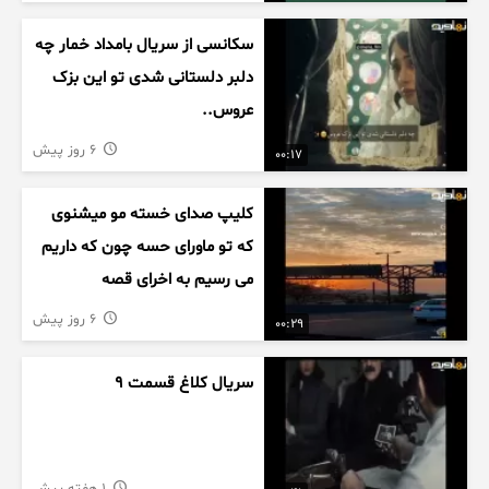
سکانسی از سریال بامداد خمار چه
دلبر دلستانی شدی تو این بزک
عروس..
6 روز پیش
00:17
کلیپ صدای خسته مو میشنوی
که تو ماورای حسه چون که داریم
می رسیم به اخرای قصه
6 روز پیش
00:29
سریال کلاغ قسمت 9