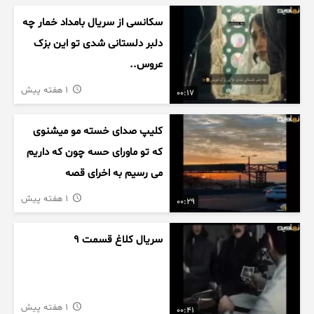
سکانسی از سریال بامداد خمار چه
دلبر دلستانی شدی تو این بزک
عروس..
1 هفته پیش
00:17
کلیپ صدای خسته مو میشنوی
که تو ماورای حسه چون که داریم
می رسیم به اخرای قصه
1 هفته پیش
00:29
سریال کلاغ قسمت 9
1 هفته پیش
00:41