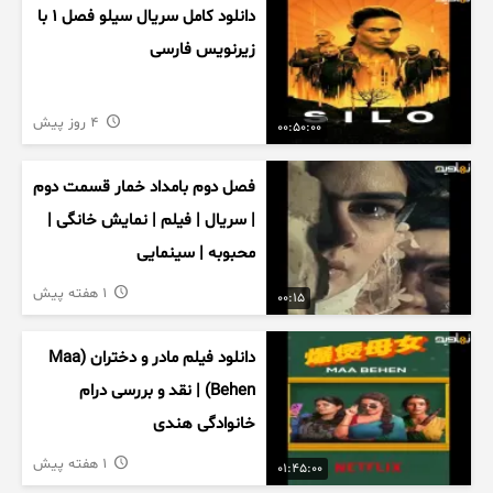
دانلود کامل سریال سیلو فصل ۱ با
زیرنویس فارسی
4 روز پیش
00:50:00
فصل دوم بامداد خمار قسمت دوم
| سریال | فیلم | نمایش خانگی |
محبوبه | سینمایی
1 هفته پیش
00:15
دانلود فیلم مادر و دختران (Maa
Behen) | نقد و بررسی درام
خانوادگی هندی
1 هفته پیش
01:45:00