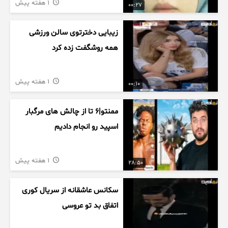
1 هفته پیش
00:27
زیبایی دخترتوی سالن ورزشی
همه روشگفت زده کرد
1 هفته پیش
00:10
ممنتو|۶ تا از چالش های مرگبار
اسپید رو انجام دادیم
1 هفته پیش
28:50
سکانس عاشقانه از سریال کوری
اتفاق بد تو عروسی