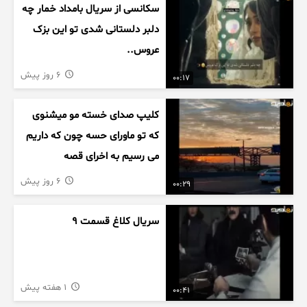
سکانسی از سریال بامداد خمار چه
دلبر دلستانی شدی تو این بزک
عروس..
6 روز پیش
00:17
کلیپ صدای خسته مو میشنوی
که تو ماورای حسه چون که داریم
می رسیم به اخرای قصه
6 روز پیش
00:29
سریال کلاغ قسمت 9
1 هفته پیش
00:41