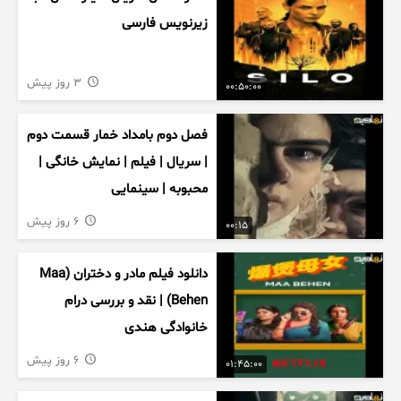
زیرنویس فارسی
3 روز پیش
00:50:00
فصل دوم بامداد خمار قسمت دوم
| سریال | فیلم | نمایش خانگی |
محبوبه | سینمایی
6 روز پیش
00:15
دانلود فیلم مادر و دختران (Maa
Behen) | نقد و بررسی درام
خانوادگی هندی
6 روز پیش
01:45:00