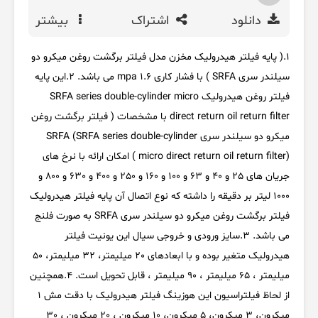
دانلود
اشتراک
بیشتر
1.( پایه فیلتر هیدرولیک مخزن مدل فیلتر برگشت روغن میکرو دو
سیلندر سری SRFA ) با فشار کاری 1.6 mpa می باشد. 2.این پایه
فیلتر روغن هیدرولیک SRFA series double-cylinder micro
direct return oil return filter با مشخصات ( فیلتر برگشت روغن
میکرو دو سیلندر سری SRFA (SRFA series double-cylinder
micro direct return oil return filter) ) امکان ارائه با نرخ های
جریان های 25 و 40 و 63 و 100 و 160 و 250 و 400 و 630 و 800 و
1000 لیتر بر دقیقه را داشته که نوع اتصال آن پایه فیلتر هیدرولیک
فیلتر برگشت روغن میکرو دو سیلندر سری SRFA به صورت فلنج
می باشد. 3.سایز ورودی و خروجی سیال این یونیت فیلتر
هیدرولیک متغیر بوده و با ابعادهای 20 میلیمتر، 32 میلیمتر، 50
میلیمتر ، 65 میلیمتر ، 90 میلیمتر ، قابل تحویل است. 4.همچنین
از لحاظ فیلتراسیون این هوزینگ فیلتر هیدرولیک با دقت مش 1
میکرون، 3 میکرون، 5 میکرون، 10 میکرون ، 20 میکرون ، 30