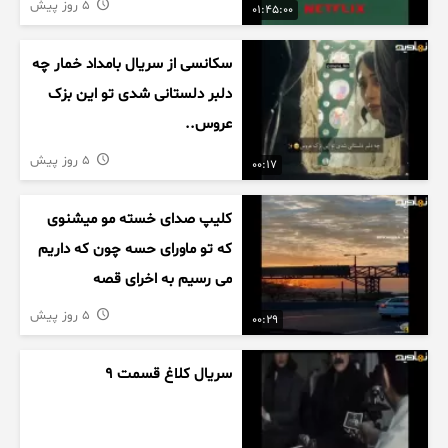
5 روز پیش
01:45:00
سکانسی از سریال بامداد خمار چه
دلبر دلستانی شدی تو این بزک
عروس..
5 روز پیش
00:17
کلیپ صدای خسته مو میشنوی
که تو ماورای حسه چون که داریم
می رسیم به اخرای قصه
5 روز پیش
00:29
سریال کلاغ قسمت 9