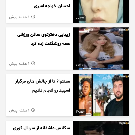
احسان خواجه امیری
1 هفته پیش
00:27
زیبایی دخترتوی سالن ورزشی
همه روشگفت زده کرد
1 هفته پیش
00:10
ممنتو|۶ تا از چالش های مرگبار
اسپید رو انجام دادیم
1 هفته پیش
28:50
سکانس عاشقانه از سریال کوری