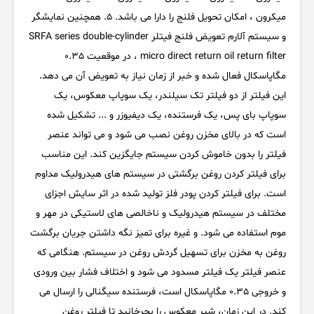
میکرون ، امکان تحویل فلنج را دارا می باشد. 5. همچنین نمایشگر
و سیستم آلارم تعویض فلنج فیتلر SRFA series double-cylinder
micro direct return oil return filter ، در موقعیت 0.35
مگاپاسکال فعال شده و خبر از زمان نیاز به تعویض آن می دهد.
این فیلتر از دو فیلتر تک سیلندر، یک سوپاپ معکوس، یک
سوپاپ بای پس، یک فرستنده، یک دیفیوزر و ... تشکیل شده
است که در بالای مخزن روغن نصب می شود و می تواند عنصر
فیلتر را بدون خاموش کردن سیستم جایگزین کند. این مناسب
برای فیلتر کردن روغن برگشتی در سیستم های هیدرولیک مداوم
است. برای فیلتر کردن پودر فلز تولید شده در اثر سایش اجزای
مختلف در سیستم هیدرولیک و ناخالصی های لاستیکی در مهر و
موم استفاده می شود. و غیره برای تمیز نگه داشتن جریان برگشت
روغن به مخزن برای تسهیل گردش روغن در سیستم. هنگامی که
عنصر فیلتر یک فیلتر مسدود می شود و اختلاف فشار بین ورودی
و خروجی 0.35 مگاپاسکال است، فرستنده سیگنالی را ارسال می
کند. در این زمان، شیر معکوس را بچرخانید تا فیلتر روغن