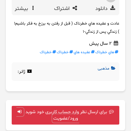
دانلود
اشتراک
بیشتر
عادت و عقيده هاي خطرناک ( قبل از رفتن به برزخ به فکر باشيم!
) زندگي پس از زندگي-1
2 سال پیش
هاي خطرناک
عقيده هاي
خطرناک
خطرناک
مذهبی
ژانر:
برای ارسال نظر وارد حساب کاربری خود شوید
ورود/عضویت