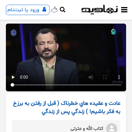
ورود یا ثبت‌نام
عادت و عقيده هاي خطرناک ( قبل از رفتن به برزخ
به فکر باشيم! ) زندگي پس از زندگي
کتاب الله و عترتی