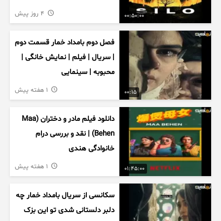
4 روز پیش
00:50:00
فصل دوم بامداد خمار قسمت دوم
| سریال | فیلم | نمایش خانگی |
محبوبه | سینمایی
1 هفته پیش
00:15
دانلود فیلم مادر و دختران (Maa
Behen) | نقد و بررسی درام
خانوادگی هندی
1 هفته پیش
01:45:00
سکانسی از سریال بامداد خمار چه
دلبر دلستانی شدی تو این بزک