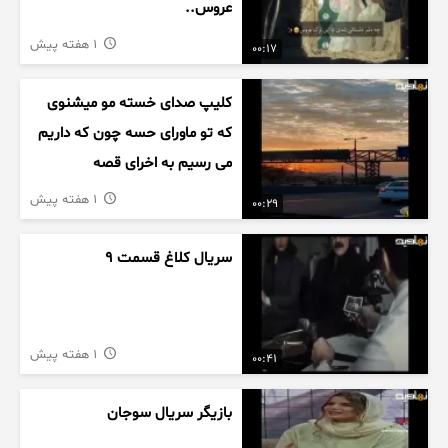
عروس..
1 هفته پیش
00:17
کلیپ صدای خسته مو میشنوی
که تو ماورای حسه چون که داریم
می رسیم به اخرای قصه
1 هفته پیش
00:29
سریال کلاغ قسمت 9
1 هفته پیش
00:41
بازیگر سریال سوجان