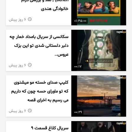
Behen) | نقد و بررسی درام
خانوادگی هندی
6 روز پیش
01:45:00
سکانسی از سریال بامداد خمار چه
دلبر دلستانی شدی تو این بزک
عروس..
6 روز پیش
00:17
کلیپ صدای خسته مو میشنوی
که تو ماورای حسه چون که داریم
می رسیم به اخرای قصه
6 روز پیش
00:29
سریال کلاغ قسمت 9