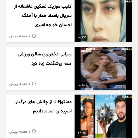
کلیپ موزیک غمگین عاشقانه از
سریال بامداد خمار با آهنگ
احسان خواجه امیری
1 هفته پیش
00:27
زیبایی دخترتوی سالن ورزشی
همه روشگفت زده کرد
1 هفته پیش
00:10
ممنتو|۶ تا از چالش های مرگبار
اسپید رو انجام دادیم
1 هفته پیش
28:50