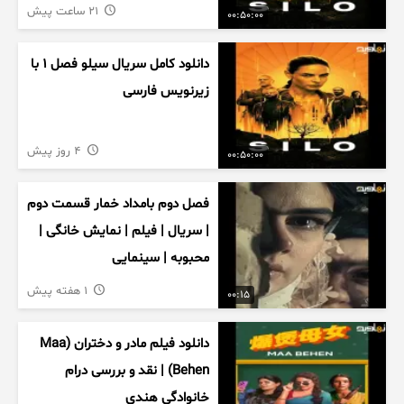
21 ساعت پیش
00:50:00
دانلود کامل سریال سیلو فصل ۱ با
زیرنویس فارسی
4 روز پیش
00:50:00
فصل دوم بامداد خمار قسمت دوم
| سریال | فیلم | نمایش خانگی |
محبوبه | سینمایی
1 هفته پیش
00:15
دانلود فیلم مادر و دختران (Maa
Behen) | نقد و بررسی درام
خانوادگی هندی