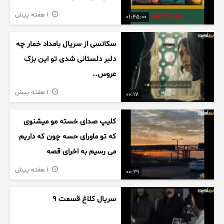
1 هفته پیش
01:45:00
سکانسی از سریال بامداد خمار چه
دلبر دلستانی شدی تو این بزک
عروس..
1 هفته پیش
00:17
کلیپ صدای خسته مو میشنوی
که تو ماورای حسه چون که داریم
می رسیم به اخرای قصه
1 هفته پیش
00:29
سریال کلاغ قسمت 9