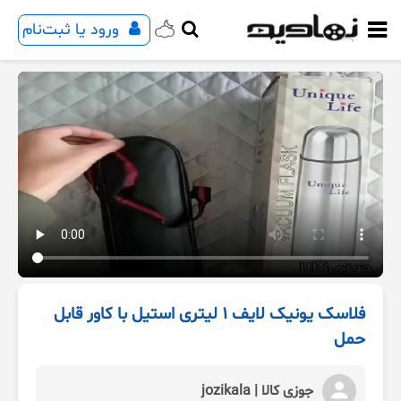
ورود یا ثبت‌نام
فلاسک یونیک لایف 1 لیتری استیل با کاور قابل
حمل
جوزی کالا | jozikala