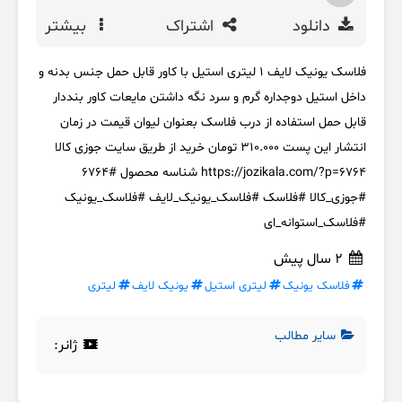
دانلود
اشتراک
بیشتر
فلاسک یونیک لایف 1 لیتری استیل با کاور قابل حمل جنس بدنه و
داخل استیل دوجداره گرم و سرد نگه داشتن مایعات کاور بنددار
قابل حمل استفاده از درب فلاسک بعنوان لیوان قیمت در زمان
انتشار این پست ۳۱۰.۰۰۰ تومان خرید از طریق سایت جوزی کالا
https://jozikala.com/?p=6764 شناسه محصول #۶۷۶۴
#جوزی_کالا #فلاسک #فلاسک_یونیک_لایف #فلاسک_یونیک
#فلاسک_استوانه_ای
2 سال پیش
فلاسک یونیک
لیتری استیل
یونیک لایف
لیتری
سایر مطالب
ژانر: