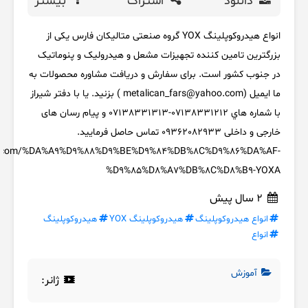
دانلود
اشتراک
بیشتر
انواع هیدروکوپلینگ YOX گروه صنعتی متالیکان فارس یکی از
بزرگترین تامین کننده تجهیزات مشعل و هیدرولیک و پنوماتیک
در جنوب کشور است. برای سفارش و دریافت مشاوره محصولات به
ما ایمیل (metalican_fars@yahoo.com ) بزنید. یا با دفتر شیراز
با شماره هاي 07138331212-07138331313 و پیام رسان های
خارجی و داخلی 09362082933 تماس حاصل فرمایید.
fars.com/%DA%A9%D9%88%D9%BE%D9%84%DB%8C%D9%86%DA%AF-
%D9%85%D8%A7%DB%8C%D8%B9-YOXA
2 سال پیش
انواع هیدروکوپلینگ
هیدروکوپلینگ YOX
هیدروکوپلینگ
انواع
آموزش
ژانر: