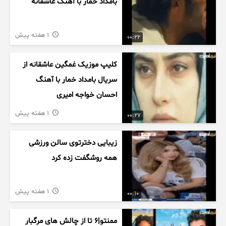
بامداد خمار با آهنگ عاشقانه
1 هفته پیش
00:22
کلیپ موزیک غمگین عاشقانه از
سریال بامداد خمار با آهنگ
احسان خواجه امیری
1 هفته پیش
00:27
زیبایی دخترتوی سالن ورزشی
همه روشگفت زده کرد
1 هفته پیش
00:10
ممنتو|۶ تا از چالش های مرگبار