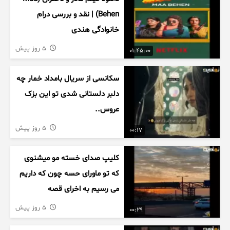
Behen) | نقد و بررسی درام
خانوادگی هندی
5 روز پیش
01:45:00
سکانسی از سریال بامداد خمار چه
دلبر دلستانی شدی تو این بزک
عروس..
5 روز پیش
00:17
کلیپ صدای خسته مو میشنوی
که تو ماورای حسه چون که داریم
می رسیم به اخرای قصه
5 روز پیش
00:29