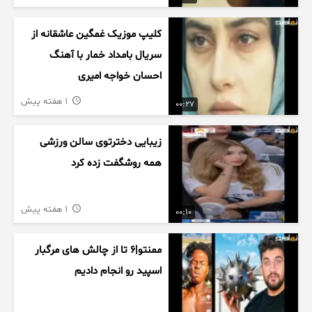
کلیپ موزیک غمگین عاشقانه از
سریال بامداد خمار با آهنگ
احسان خواجه امیری
1 هفته پیش
00:27
زیبایی دخترتوی سالن ورزشی
همه روشگفت زده کرد
1 هفته پیش
00:10
ممنتو|۶ تا از چالش های مرگبار
اسپید رو انجام دادیم