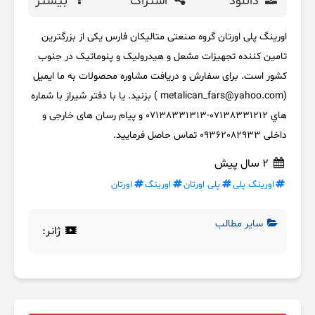
دانلود
اشتراک
بیشتر
اورینگ پلی اورتان گروه صنعتی متالیکان فارس یکی از بزرگترین
تامین کننده تجهیزات مشعل و هیدرولیک و پنوماتیک در جنوب
کشور است. برای سفارش و دریافت مشاوره محصولات به ما ایمیل
(metalican_fars@yahoo.com ) بزنید. یا با دفتر شیراز با شماره
هاي 07138331212-07138331313 و پیام رسان های خارجی و
داخلی 09362082933 تماس حاصل فرمایید.
2 سال پیش
اورینگ پلی
پلی اورتان
اورینگ
اورتان
سایر مطالب
ژانر: