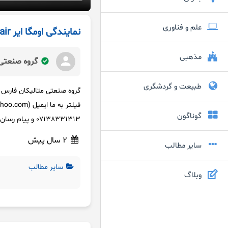
علم و فناوری
نمایندگی اومگا ایر omega air
مذهبی
گروه صنعتی 
طبیعت و گردشگری
گوناگون
07138331313 و پیام رسان های خارجی و داخلی 09362082933 تماس حاصل فرمایید.
2 سال پیش
سایر مطالب
سایر مطالب
وبلاگ