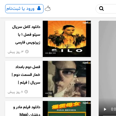
ورود یا ثبت‌نام
دانلود کامل سریال
سیلو فصل ۱ با
زیرنویس فارسی
3 روز پیش
00:50:00
فصل دوم بامداد
خمار قسمت دوم |
سریال | فیلم |
نمایش خانگی |
6 روز پیش
00:15
محبوبه | سینمایی
دانلود فیلم مادر و
دختران (Maa