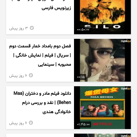
زیرنویس فارسی
3 روز پیش
00:50:00
فصل دوم بامداد خمار قسمت دوم
| سریال | فیلم | نمایش خانگی |
محبوبه | سینمایی
6 روز پیش
00:15
دانلود فیلم مادر و دختران (Maa
Behen) | نقد و بررسی درام
خانوادگی هندی
6 روز پیش
01:45:00