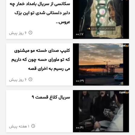
سکانسی از سریال بامداد خمار چه
دلبر دلستانی شدی تو این بزک
عروس..
6 روز پیش
00:17
کلیپ صدای خسته مو میشنوی
که تو ماورای حسه چون که داریم
می رسیم به اخرای قصه
6 روز پیش
00:29
سریال کلاغ قسمت 9
1 هفته پیش
00:41