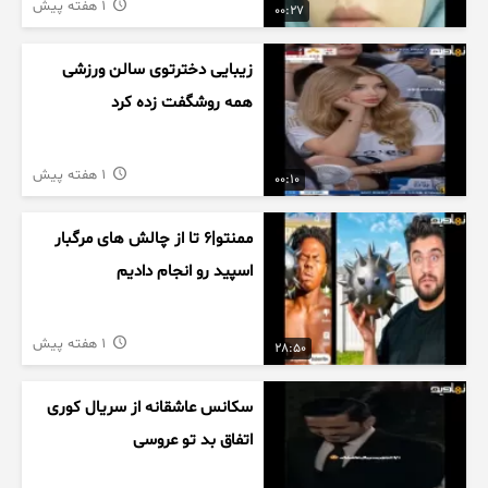
1 هفته پیش
00:27
زیبایی دخترتوی سالن ورزشی
همه روشگفت زده کرد
1 هفته پیش
00:10
ممنتو|۶ تا از چالش های مرگبار
اسپید رو انجام دادیم
1 هفته پیش
28:50
سکانس عاشقانه از سریال کوری
اتفاق بد تو عروسی