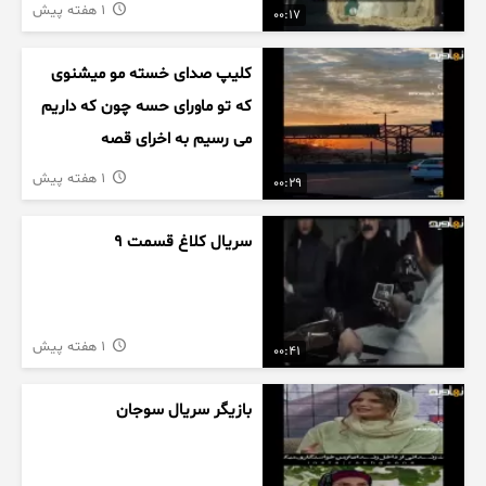
1 هفته پیش
00:17
کلیپ صدای خسته مو میشنوی
که تو ماورای حسه چون که داریم
می رسیم به اخرای قصه
1 هفته پیش
00:29
سریال کلاغ قسمت 9
1 هفته پیش
00:41
بازیگر سریال سوجان