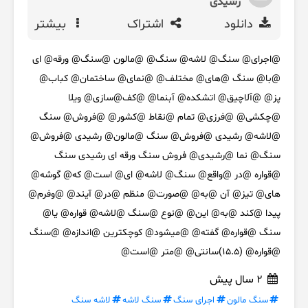
رشیدی
دانلود
اشتراک
بیشتر
@اجرای@ سنگ@ لاشه@ سنگ@ @مالون @سنگ@ ورقه@ ای
@با@ سنگ @های@ مختلف@ @نمای@ ساختمان@ کباب@
پز@ @آلاچیق@ اتشکده@ آبنما@ @کف@سازی@ ویلا
@چکشی@ @فرزی@ تمام @نقاط @کشور@ @فروش@ سنگ
@لاشه@ رشیدی @فروش@ سنگ @مالون@ رشیدی @فروش@
سنگ@ نما @رشیدی@ فروش سنگ ورقه ای رشیدی سنگ
@قواره @در @واقع@ سنگ@ لاشه@ ای@ است@ که@ گوشه@
های@ تیز@ آن @به@ @صورت@ منظم @در@ آیند@ @وفرم@
پیدا @کند @به@ این@ @نوع @سنگ @لاشه@ قواره@ یا@
سنگ @قواره@ گفته@ @میشود@ کوچکترین @اندازه@ @سنگ
@قواره@ (15.5)سانتی@ @متر @است@
2 سال پیش
سنگ مالون
اجرای سنگ
سنگ لاشه
لاشه سنگ