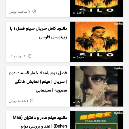
7 ساعت پیش
00:50:00
دانلود کامل سریال سیلو فصل ۱ با
زیرنویس فارسی
4 روز پیش
00:50:00
فصل دوم بامداد خمار قسمت دوم
| سریال | فیلم | نمایش خانگی |
محبوبه | سینمایی
1 هفته پیش
00:15
دانلود فیلم مادر و دختران (Maa
Behen) | نقد و بررسی درام