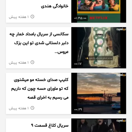
خانوادگی هندی
1 هفته پیش
01:45:00
سکانسی از سریال بامداد خمار چه
دلبر دلستانی شدی تو این بزک
عروس..
1 هفته پیش
00:17
کلیپ صدای خسته مو میشنوی
که تو ماورای حسه چون که داریم
می رسیم به اخرای قصه
1 هفته پیش
00:29
سریال کلاغ قسمت 9