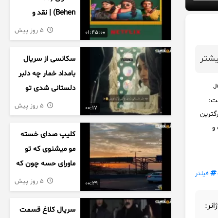
Behen) | نقد و
بررسی درام خانوادگی
5 روز پیش
01:45:00
هندی
شتر
سکانسی از سریال
بامداد خمار چه دلبر
رولیک 32/925140 32925140 فیلتر JCB
دلستانی شدی تو
32/9، 32925140 نام قسمت:
این بزک عروس..
5 روز پیش
00:17
کی از بزرگترین
 و
کلیپ صدای خسته
مو میشنوی که تو
ماورای حسه چون که
فیلتر
داریم می رسیم به
5 روز پیش
00:29
اخرای قصه
ژانر:
سریال کلاغ قسمت