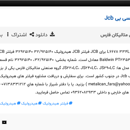
 بی Jcb
دانلود
اشتراک
بی
متالیکان فارس
فیلتر هیدرولیک 334/L6678 334L6678 برای JCB فیلتر JCB هید
هیدرولیک 32/925140 به Baldwin PT23534 معادل است. شماره بخشی: 25140
فیلتر هیدرولیک مارک: JCB مدل ها: JS220LC، JS240LC، JS290LC گروه صنعتی متالیکان فارس ی
تامین کننده فیلتر هیدرولیک Jcb در جنوب کشور است. برای سفارش و دریافت مشاوره فیلتر های هیدرولیک
پنوماتیک به ما ایمیل (metalican_fars@yahoo.com ) بزنید. یا با دفتر شیراز با شماره هاي 07138331212-
فیلتر هیدرولیک
هیدرولیک
هیدرولیک