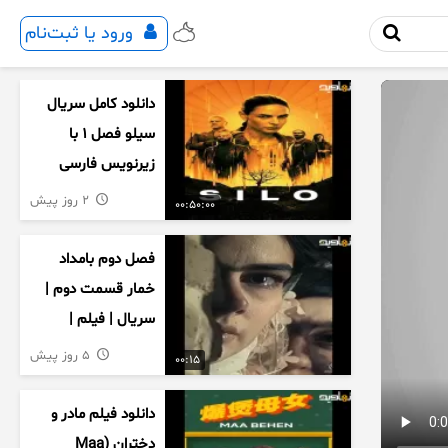
ورود یا ثبت‌نام
دانلود کامل سریال
سیلو فصل ۱ با
زیرنویس فارسی
2 روز پیش
00:50:00
فصل دوم بامداد
خمار قسمت دوم |
سریال | فیلم |
نمایش خانگی |
5 روز پیش
00:15
محبوبه | سینمایی
دانلود فیلم مادر و
دختران (Maa