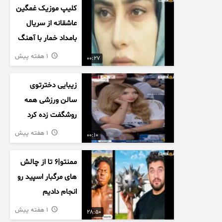
کلیپ موزیک غمگین
عاشقانه از سریال
بامداد خمار با آهنگ
احسان خواجه امیری
1 هفته پیش
00:27
زیبایی دخترتوی
سالن ورزشی همه
روشگفت زده کرد
1 هفته پیش
00:10
ممنتو|۶ تا از چالش
های مرگبار اسپید رو
انجام دادیم
1 هفته پیش
28:50