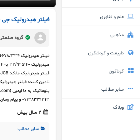
علم و فناوری
فیلتر هیدرولیک جی سی
مذهبی
گروه صنعتی 
طبیعت و گردشگری
گوناگون
سایر مطالب
07138331313 و پیام رسان های خارجی و داخلی 09362082933 تماس حاصل فرمایید.
وبلاگ
2 سال پیش
سایر مطالب