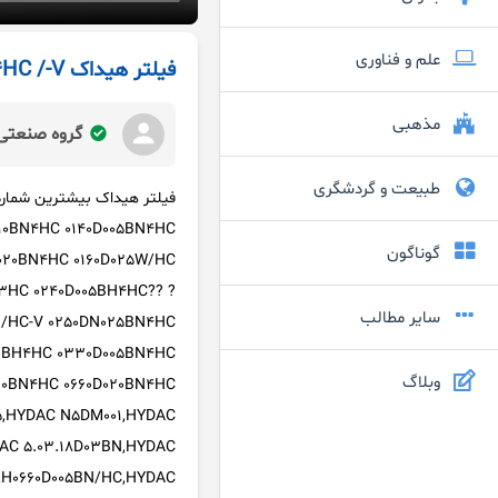
علم و فناوری
فیلتر هیداک 0140D003 BH4HC /-V
مذهبی
گروه صنعتی 
طبیعت و گردشگری
010BN4HC 0140D005BN4HC
گوناگون
D020BN4HC 0160D025W/HC
3HC 0240D005BH4HC?? ?
سایر مطالب
BN/HC-V 0250DN025BN4HC
03BH4HC 0330D005BN4HC
وبلاگ
010BN4HC 0660D020BN4HC
5,HYDAC N5DM001,HYDAC
AC 5.03.18D03BN,HYDAC