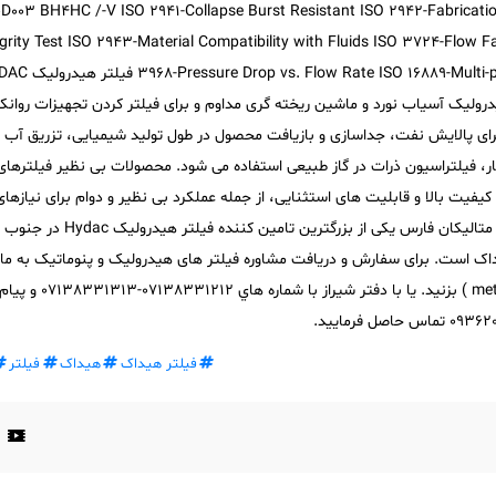
BH4HC / فیلتر هیداک D003 BH4HC /-V ISO 2941-Collapse Burst Resistant ISO 2942-Fabrication
egrity Test ISO 2943-Material Compatibility with Fluids ISO 3724-Flow F
3968-ow Rate ISO 16889-Multi-pass Performance Testing
رولیک آسیاب نورد و ماشین ریخته گری مداوم و برای فیلتر کردن تجهیزات روانک
ای پالایش نفت، جداسازی و بازیافت محصول در طول تولید شیمیایی، تزریق آب چ
ر، فیلتراسیون ذرات در گاز طبیعی استفاده می شود. محصولات بی نظیر فیلترهای
یک برند HYDAC را با کیفیت بالا و قابلیت های استثنایی، از جمله عملکرد بی نظیر و دوام برای نیازه
عرضه می کنیم. گروه صنعتی متالیکان فارس یکی از بزرگترین تامین 
اک است. برای سفارش و دریافت مشاوره فیلتر های هیدرولیک و پنوماتیک به ما 
(metalican_fars@yahoo.com ) بزنید. یا با دفتر شیراز ب
فیلتر هیداک
هیداک
فیلتر