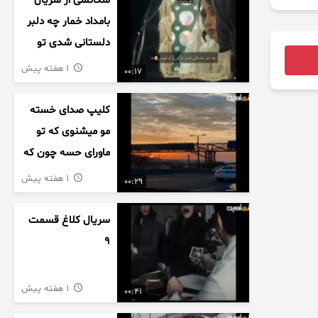
سکانسی از سریال
بامداد خمار چه دلبر
دلستانی شدی تو
این بزک عروس..
1 هفته پیش
00:17
کلیپ صدای خسته
مو میشنوی که تو
ماورای حسه چون که
داریم می رسیم به
1 هفته پیش
00:29
اخرای قصه
سریال کلاغ قسمت
9
1 هفته پیش
00:41