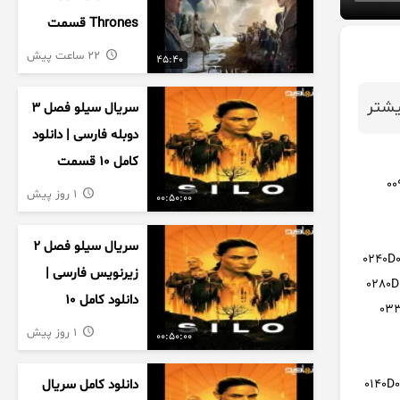
Thrones قسمت
دوم فصل اول
22 ساعت پیش
45:40
زیرنویس فارسی
شتر
سریال سیلو فصل ۳
دوبله فارسی | دانلود
کامل ۱۰ قسمت
00
1 روز پیش
00:50:00
سریال سیلو فصل ۲
0240D
زیرنویس فارسی |
0280
دانلود کامل ۱۰
033
قسمت
1 روز پیش
00:50:00
دانلود کامل سریال
5.03.09D03P, تضمین کیفیت از خرید فیلتر هیداک : فیلتر هیداک 0140D003