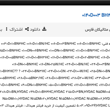
دانلود
اشتراک
بی
متالیکان فارس
فیلتر هیداک بیشترین شماره فنی: 0030D010BN4HC 0060D010BN/HC 0060D003BN4HC 0060D010BN4HC
95D010BN4HC 0100DN006BN4HC 0100DN010BN4HC 0110D010BN3HC 0110D
0160D005BN4HC 0160D010BH3HC 0160D010BN4HC 0160D020BN3HC 0160
0160DN010BN4HC 0160DN025W/HC 0240D010BN/HC 0240D003BN
010BH4HC?? ? 0240D010BN3HC 0240D010ON 0240D100W/HC 0250DN010
D005BH4HC 0280D005BN3/HC 0280D010BH4HC 0280D200W/HC 0330D0
0D010BN4HC 0400DN010BN4HC 0500D010BN3HC 0660D010BH4HC 0660D
2080D10BN,HYDAC 0990D010BH4HC,HYDAC 2150D03BN,HYDAC N5DM00
N50DM010,HYDAC N15DM020,HYDAC N15DM010,HYDAC N15DM002,HYD
HYDAC LH0660D005BN/HC,HYDAC