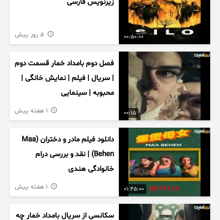
زیرنویس فارسی
5 روز پیش
00:50:00
فصل دوم بامداد خمار قسمت دوم
| سریال | فیلم | نمایش خانگی |
محبوبه | سینمایی
1 هفته پیش
00:15
دانلود فیلم مادر و دختران (Maa
Behen) | نقد و بررسی درام
خانوادگی هندی
1 هفته پیش
01:45:00
سکانسی از سریال بامداد خمار چه