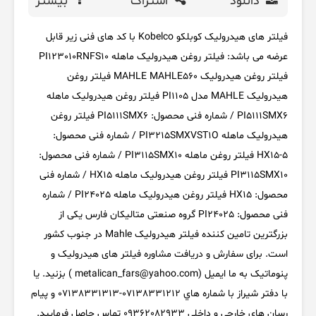
دانلود
اشتراک
بیشتر
فیلتر های هیدرولیک کوبلکو Kobelco با کد های فنی زیر قابل
عرضه می باشد: فیلتر روغن هیدرولیک ماهله PI123010RNFS10
فیلتر روغن هیدرولیک MAHLE MAHLE560 فیلتر روغن
هیدرولیک MAHLE مدل PI1105 فیلتر روغن هیدرولیک ماهله
PI5111SMX6 / شماره فنی محصول: PI5111SMX6 فیلتر روغن
هیدرولیک ماهله PI3215SMXVST1O / شماره فنی محصول:
HX15-5 فیلتر روغن ماهله PI3115SMX10 / شماره فنی محصول:
PI3115SMX10 فیلتر روغن هیدرولیک ماهله HX15 / شماره فنی
محصول: HX15 فیلتر روغن هیدرولیک ماهله PI24025 / شماره
فنی محصول: PI24025 گروه صنعتی متالیکان فارس یکی از
بزرگترین تامین کننده فیلتر هیدرولیک Mahle در جنوب کشور
است. برای سفارش و دریافت مشاوره فیلتر های هیدرولیک و
پنوماتیک به ما ایمیل (metalican_fars@yahoo.com ) بزنید. یا
با دفتر شیراز با شماره هاي 07138331212-07138331313 و پیام
رسان های خارجی و داخلی 09362082933 تماس حاصل فرمایید.