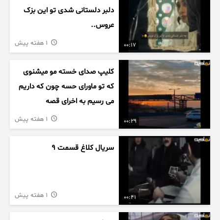
دلبر دلستانی شدی تو این بزک
عروس..
1 هفته پیش
00:17
کلیپ صدای خسته مو میشنوی
که تو ماورای حسه چون که داریم
می رسیم به اخرای قصه
1 هفته پیش
00:29
سریال کلاغ قسمت 9
1 هفته پیش
00:41