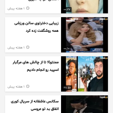
1 هفته پیش
00:27
زیبایی دخترتوی سالن ورزشی
همه روشگفت زده کرد
1 هفته پیش
00:10
ممنتو|۶ تا از چالش های مرگبار
اسپید رو انجام دادیم
1 هفته پیش
28:50
سکانس عاشقانه از سریال کوری
اتفاق بد تو عروسی