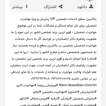
دانلود
اشتراک
بیشتر
بالاترین سطح خدمات تضمینی VIP پذیرش و ویزا مهاجرت
تحصیلی برای حل تمام مسائل و مشکلات شما در این موضوع
مهاجرت تحصیلی ، قوی ترین برند شخصی کشور در این حوزه را به
عضویت پلتفرم دکتر اباصلتیان در اوردیم. اگر به دنبال خدمات
مهاجرت تحصیلی تضمینی در بالاترین سطح و ارزنده هستید نیاز
به جستجوی متخصص بنام و مطرح کشور را ندارید ، زیرا ما این
اقدام را قبلا انجام دادیم و قوی ترین برند شخصی این تخصص به
عضویت پلتفرم دکتر اباصلتیان در آمده است. جهت ثبت سفارش،
عقد قرارداد وکالت مهاجرت و استفاده از خدمات با راه های ارتباطی
زیر در تماس باشید 09387708025 09392939108
Www.Abasaltian.Com/im #ویرایش_رزومه #مهاجرت_کاری
#اخذپذیرش #اخذویزا #مهاجرت_تضمینی #اپلای
#پذیرش_تحصیلی #پزشکی #ترکیه #قبرس_شمالی #کنکور
#مهاجرت #مهاجرت_آسان #روسیه #چین #مهاجرت_چین