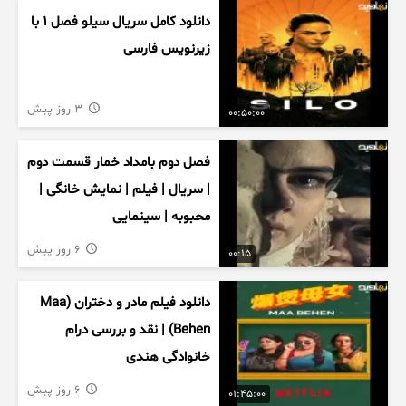
دانلود کامل سریال سیلو فصل ۱ با
زیرنویس فارسی
3 روز پیش
00:50:00
فصل دوم بامداد خمار قسمت دوم
| سریال | فیلم | نمایش خانگی |
محبوبه | سینمایی
6 روز پیش
00:15
دانلود فیلم مادر و دختران (Maa
Behen) | نقد و بررسی درام
خانوادگی هندی
6 روز پیش
01:45:00