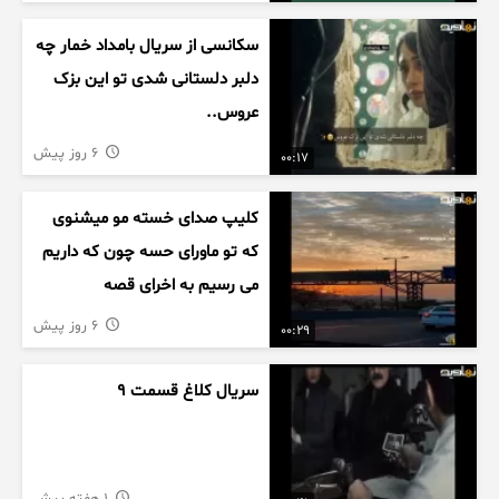
سکانسی از سریال بامداد خمار چه
دلبر دلستانی شدی تو این بزک
عروس..
6 روز پیش
00:17
کلیپ صدای خسته مو میشنوی
که تو ماورای حسه چون که داریم
می رسیم به اخرای قصه
6 روز پیش
00:29
سریال کلاغ قسمت 9