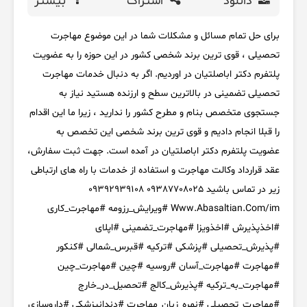
دانلود
اشتراک
بیشتر
برای حل تمام مسائل و مشکلات شما در این موضوع مهاجرت
تحصیلی ، قوی ترین برند شخصی کشور در این حوزه را به عضویت
پلتفرم دکتر اباصلتیان در اوردیم. اگر به دنبال خدمات مهاجرت
تحصیلی تضمینی در بالاترین سطح و ارزنده هستید نیاز به
جستجوی متخصص بنام و مطرح کشور را ندارید ، زیرا ما این اقدام
را قبلا انجام دادیم و قوی ترین برند شخصی این تخصص به
عضویت پلتفرم دکتر اباصلتیان در آمده است. جهت ثبت سفارش،
عقد قرارداد وکالت مهاجرت و استفاده از خدمات با راه های ارتباطی
زیر در تماس باشید 09387708025 09392939108
Www.Abasaltian.Com/im #ویرایش_رزومه #مهاجرت_کاری
#اخذپذیرش #اخذویزا #مهاجرت_تضمینی #اپلای
#پذیرش_تحصیلی #پزشکی #ترکیه #قبرس_شمالی #کنکور
#مهاجرت #مهاجرت_آسان #روسیه #چین #مهاجرت_چین
#مهاجرت_به_ترکیه #پذیرش_کالج #تحصیل_در_خارج
#مهاجرت_تحصیلی #نمره_زبان_مهاجرت #دندانپزشکی #داروسازی