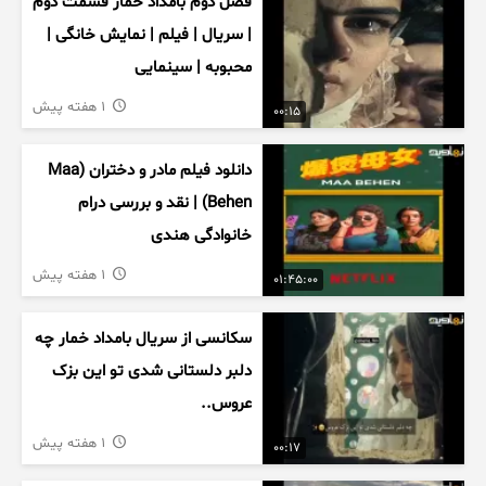
فصل دوم بامداد خمار قسمت دوم
| سریال | فیلم | نمایش خانگی |
محبوبه | سینمایی
1 هفته پیش
00:15
دانلود فیلم مادر و دختران (Maa
Behen) | نقد و بررسی درام
خانوادگی هندی
1 هفته پیش
01:45:00
سکانسی از سریال بامداد خمار چه
دلبر دلستانی شدی تو این بزک
عروس..
1 هفته پیش
00:17