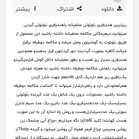
دانلود
اشتراک
بیشتر
ریزترین هندزفری بلوتوثی مخفیانه باهندزفری بلوتوثی گردنی
میتوانید درهرمکانی مکالمه مخفیانه داشته باشید این محصول از
طریق بلوتوث به گوشیتون وصل میشه و مکالمه دوطرفه برقرار
میکند،کافیه بصورت گردنبند دور گردنتون قرار بدهیدو همچنین
هندزفری بسیار ریز هست و بطور مخفیانه داخل گوش قرارمیگیردو
میتوانید باهاش مکالمه دوطرفه داشته باشید به همراه خودش
یک‌باطری ریز هم داردیک کابل usbهم جهت شارژ کردن
همراهخودش دارد و باهربارشارژ میتواند تا ۲ساعت مکالمه دوطرفه
داشته باشید ،محتویات درون پک شامل یک عدد کیرنده بلوتوثی
بسیارسبک،یک عددهندزفری،یک عدد باتری،یک عدد سیم شارژر
سوزنی،یک عددسرشارژرهست و روش راه اندازه آن به این صورت
هست کهابتدا کلید (call)را نگه میداریم ،چراغ آبی چشمک زن
روشن و‌سپس چراغ قرمز همراه آن روشن میشود و گزینه Tloopرا
درگوشیانتخاب کرده و امواج صوتی ازگوشی به دستگاه و از دستگاه