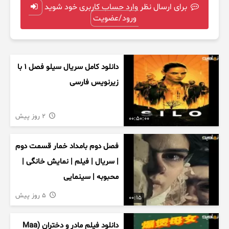
برای ارسال نظر وارد حساب کاربری خود شوید
ورود/عضویت
دانلود کامل سریال سیلو فصل ۱ با
زیرنویس فارسی
2 روز پیش
00:50:00
فصل دوم بامداد خمار قسمت دوم
| سریال | فیلم | نمایش خانگی |
محبوبه | سینمایی
5 روز پیش
00:15
دانلود فیلم مادر و دختران (Maa