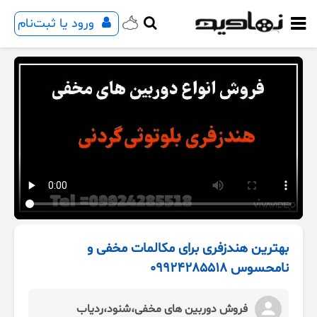
ورود یا ثبت‌نام
بهترین هندزفری برای مکالمات مخفی و
نامحسوس 09924285518
فروش دوربین های مخفی،شنود،ردیاب