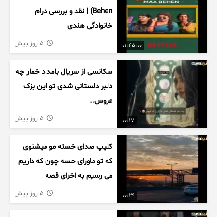
Behen) | نقد و بررسی درام
خانوادگی هندی
5 روز پیش
01:45:00
سکانسی از سریال بامداد خمار چه
دلبر دلستانی شدی تو این بزک
عروس..
5 روز پیش
00:17
کلیپ صدای خسته مو میشنوی
که تو ماورای حسه چون که داریم
می رسیم به اخرای قصه
5 روز پیش
00:29