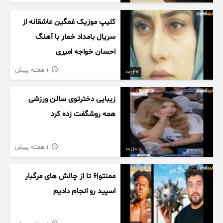
کلیپ موزیک غمگین عاشقانه از
سریال بامداد خمار با آهنگ
احسان خواجه امیری
1 هفته پیش
00:27
زیبایی دخترتوی سالن ورزشی
همه روشگفت زده کرد
1 هفته پیش
00:10
ممنتو|۶ تا از چالش های مرگبار
اسپید رو انجام دادیم