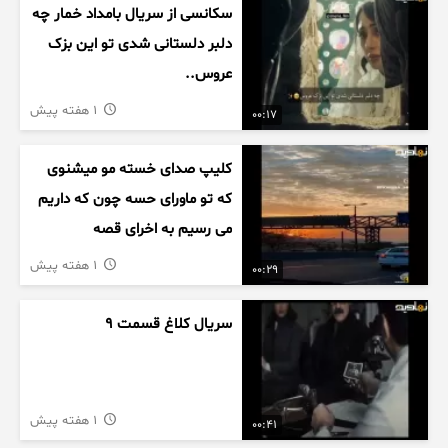
سکانسی از سریال بامداد خمار چه
دلبر دلستانی شدی تو این بزک
عروس..
1 هفته پیش
00:17
کلیپ صدای خسته مو میشنوی
که تو ماورای حسه چون که داریم
می رسیم به اخرای قصه
1 هفته پیش
00:29
سریال کلاغ قسمت 9
1 هفته پیش
00:41