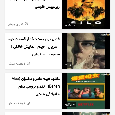
زیرنویس فارسی
5 روز پیش
00:50:00
فصل دوم بامداد خمار قسمت دوم
| سریال | فیلم | نمایش خانگی |
محبوبه | سینمایی
1 هفته پیش
00:15
دانلود فیلم مادر و دختران (Maa
Behen) | نقد و بررسی درام
خانوادگی هندی
1 هفته پیش
01:45:00