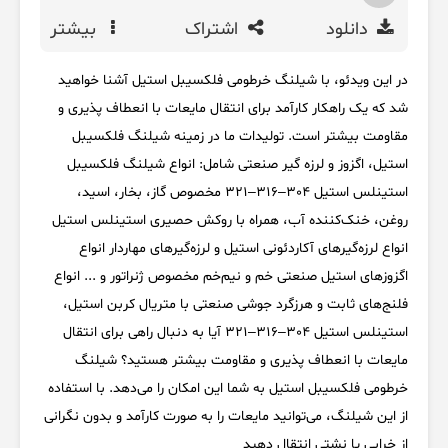
دانلود
اشتراک
بیشتر
در این ویدئو، با شیلنگ خرطومی فلکسیبل استیل آشنا خواهید
شد که یک راهکار کارآمد برای انتقال مایعات با انعطاف پذیری و
مقاومت بیشتر است. تولیدات ما در زمینه شیلنگ فلکسیبل
استیل، اگزوز و لرزه گیر صنعتی شامل: انواع شیلنگ فلکسیبل
استینلس استیل 304–316–321 مخصوص گاز، بخار، اسید،
روغن، خنک‌کننده آب، همراه با روکش حصیری استینلس استیل
انواع لرزه‌گیرهای آکاردئونی استیل و لرزه‌گیرهای مهاردار انواع
اگزوزهای استیل صنعتی خم و نیم‌خم مخصوص ژنراتور و ... انواع
فلنج‌های ثابت و هرزگرد جوشی صنعتی با متریال کربن استیل،
استینلس استیل 304–316–321 آیا به دنبال راهی برای انتقال
مایعات با انعطاف پذیری و مقاومت بیشتر هستید؟ شیلنگ
خرطومی فلکسیبل استیل به شما این امکان را می‌دهد. با استفاده
از این شیلنگ، می‌توانید مایعات را به صورت کارآمد و بدون نگرانی
از خرابی یا نشتی انتقال دهید