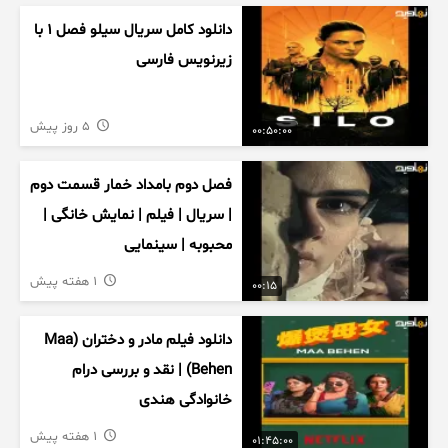
دانلود کامل سریال سیلو فصل ۱ با
زیرنویس فارسی
5 روز پیش
00:50:00
فصل دوم بامداد خمار قسمت دوم
| سریال | فیلم | نمایش خانگی |
محبوبه | سینمایی
1 هفته پیش
00:15
دانلود فیلم مادر و دختران (Maa
Behen) | نقد و بررسی درام
خانوادگی هندی
1 هفته پیش
01:45:00