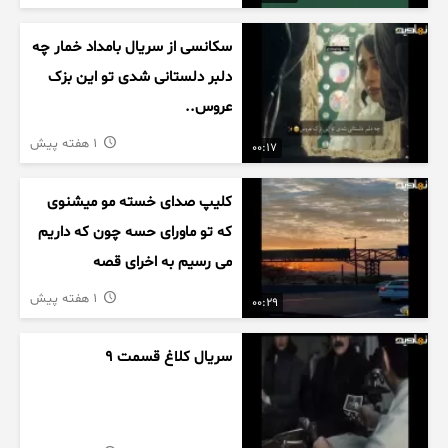
سکانسی از سریال بامداد خمار چه
دلبر دلستانی شدی تو این بزک
عروس..
1 هفته پیش
00:17
کلیپ صدای خسته مو میشنوی
که تو ماورای حسه چون که داریم
می رسیم به اخرای قصه
1 هفته پیش
00:29
سریال کلاغ قسمت 9