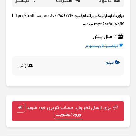
دانلود
اشتراک
بیشتر
برای‌دانلود‌از‌لینک‌زیر‌اقدام‌کنید https://traffic.upera.tv/2956076-
0-480.mp4?ref=uVMK
2 سال پیش
فیلمسینماییسمبهادر
فیلم
ژانر:
برای ارسال نظر وارد حساب کاربری خود شوید
ورود/عضویت