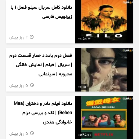
دانلود کامل سریال سیلو فصل ۱ با
زیرنویس فارسی
2 روز پیش
00:50:00
فصل دوم بامداد خمار قسمت دوم
| سریال | فیلم | نمایش خانگی |
محبوبه | سینمایی
5 روز پیش
00:15
دانلود فیلم مادر و دختران (Maa
Behen) | نقد و بررسی درام
خانوادگی هندی
5 روز پیش
01:45:00