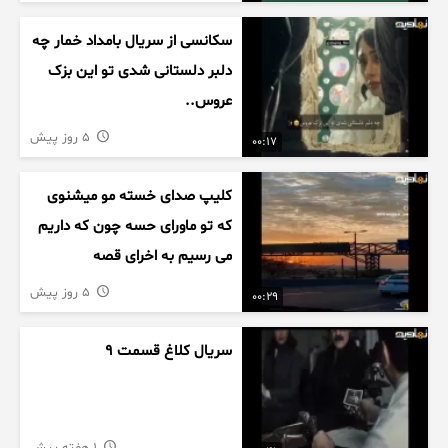
سکانسی از سریال بامداد خمار چه
دلبر دلستانی شدی تو این بزک
عروس..
5 روز پیش
00:17
کلیپ صدای خسته مو میشنوی
که تو ماورای حسه چون که داریم
می رسیم به اخرای قصه
5 روز پیش
00:29
سریال کلاغ قسمت 9