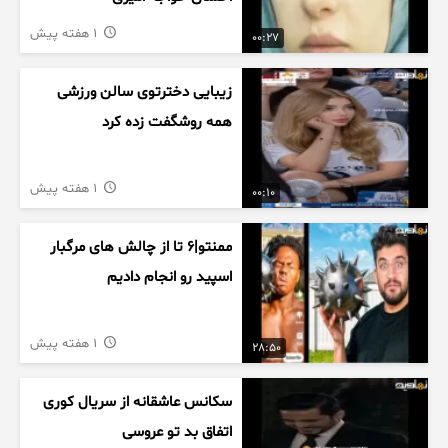
1 هفته پیش
00:27
زیبایی دخترتوی سالن ورزشی
همه روشگفت زده کرد
1 هفته پیش
00:10
ممنتو|۶ تا از چالش های مرگبار
اسپید رو انجام دادیم
1 هفته پیش
28:50
سکانس عاشقانه از سریال کوری
اتفاق بد تو عروسی