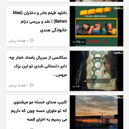
دانلود فیلم مادر و دختران (Maa
Behen) | نقد و بررسی درام
خانوادگی هندی
1 هفته پیش
01:45:00
سکانسی از سریال بامداد خمار چه
دلبر دلستانی شدی تو این بزک
عروس..
1 هفته پیش
00:17
کلیپ صدای خسته مو میشنوی
که تو ماورای حسه چون که داریم
می رسیم به اخرای قصه