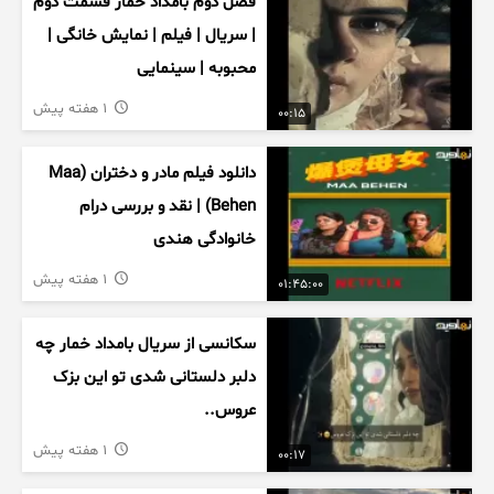
فصل دوم بامداد خمار قسمت دوم
| سریال | فیلم | نمایش خانگی |
محبوبه | سینمایی
1 هفته پیش
00:15
دانلود فیلم مادر و دختران (Maa
Behen) | نقد و بررسی درام
خانوادگی هندی
1 هفته پیش
01:45:00
سکانسی از سریال بامداد خمار چه
دلبر دلستانی شدی تو این بزک
عروس..
1 هفته پیش
00:17