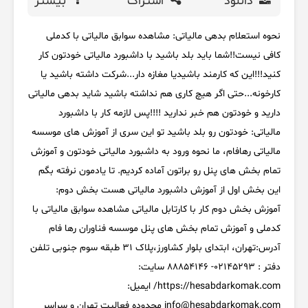
دانلود
اشتراک
بیشتر
نحوه استعلام بدهی مالیاتی: مشاهده سوابق مالیاتی با کدملی
کافی نیست!!شما باید بلد باشید با داشبورد مالیاتی خودتون کار
کنید!!!این که کارمند باشیدیا مغازه دار...شرکت داشته باشید یا
کارخونه...حتی اگر هیچ کاری هم نداشته باشید شاید بدهی مالیاتی
دارید و خودتون هم خبر ندارید !!!!پس لازمه کار با داشبورد
مالیاتی: خودتون رو بلد باشید تو این سری از آموزش های موسسه
مالیاتی رهافام، ما نحوه ورود به داشبورد مالیاتی خودتون و آموزش
تمام بخش های پنل رو براتون آماده کردیم. تا یادمون نرفته بگم
این بخش اول از آموزش داشبورد مالیاتی هست بخش دوم:
آموزش بخش دوم کار با کارتابل مالیاتی مشاهده سوابق مالیاتی با
کدملی و آموزش تمام بخش های پنل موسسه فناوران رها فام
آدرس:تهران، ابتدای بلوار کشاورز،پلاک 31 طبقه سوم جنوبی تلفن
دفتر : 02145293- 88854146 سایت:
https://hesabdarkomak.com/ ایمیل:
info@hesabdarkomak.com محدوده فعالیت تهران و سراسر