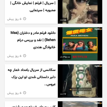
| سریال | فیلم | نمایش خانگی |
محبوبه | سینمایی
5 روز پیش
00:15
دانلود فیلم مادر و دختران (Maa
Behen) | نقد و بررسی درام
خانوادگی هندی
5 روز پیش
01:45:00
سکانسی از سریال بامداد خمار چه
دلبر دلستانی شدی تو این بزک
عروس..
5 روز پیش
00:17