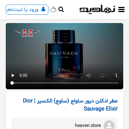
ورود یا ثبت‌نام
عطر ادکلن دیور ساواج (ساوج) الکسیر | Dior
Sauvage Elixir
heaven store