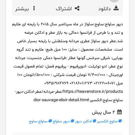
دانلود
اشتراک
بیشتر
دیور ساواج-ساوج-ساواژ در ماه سپتامبر سال ۲۰۱۵ با رایحه ای ملایم
و تند و با طرحی از فرانسوا دماکی به بازار عطر و ادکلن عرضه
شد.عطر دیور ساواژ عطری مردانه وسلطنتی با رایحه بسیار خاص
است. مشخصات محصول : سایز: ۱۰۰ میل طبع: ملایم و تند گروه
بویایی: شرقی سرخس گونها عطار :فرانسوا دمکی جنسیت: مردانه
نوع عطر: ادو توئیلت -ادوپرفیوم - پرفیوم فصل: تمام فصول قیمت
اورجینال : ۷/۴۰۰/۰۰۰ تومان قیمت شرکتی : ۱/۵۰۰/۰۰۰تومان ۱۰۰
میل ۰۲۱۲۲۰۰۶۰۷۱ ۰۲۱۸۶۰۱۱۲۷۳ ۰۹۳۵۱۹۸۴۷۶۹
https://heavenstore.ir/products/عطر-مردانه/عطر-ادکلن-دیور-
ساواج-ساوج-الکسیر-dior-sauvage-elixir-detail.html
2 سال پیش
ساوج الکسیر
ادکلن دیور
دیور ساواج
ساواج ساوج