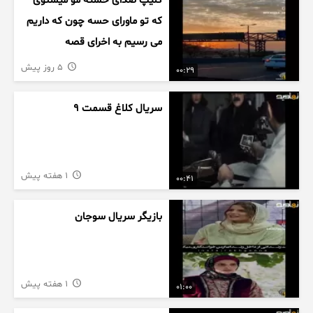
کلیپ صدای خسته مو میشنوی
که تو ماورای حسه چون که داریم
می رسیم به اخرای قصه
5 روز پیش
00:29
سریال کلاغ قسمت 9
1 هفته پیش
00:41
بازیگر سریال سوجان
1 هفته پیش
01:00