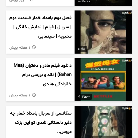
4 روز پیش
00:50:00
فصل دوم بامداد خمار قسمت دوم
| سریال | فیلم | نمایش خانگی |
محبوبه | سینمایی
1 هفته پیش
00:15
دانلود فیلم مادر و دختران (Maa
Behen) | نقد و بررسی درام
خانوادگی هندی
1 هفته پیش
01:45:00
سکانسی از سریال بامداد خمار چه
دلبر دلستانی شدی تو این بزک
عروس..