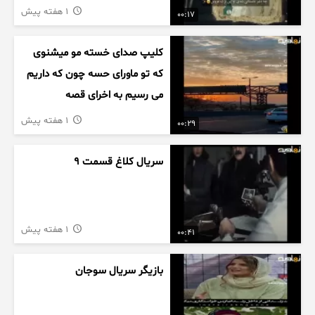
1 هفته پیش
00:17
کلیپ صدای خسته مو میشنوی
که تو ماورای حسه چون که داریم
می رسیم به اخرای قصه
1 هفته پیش
00:29
سریال کلاغ قسمت 9
1 هفته پیش
00:41
بازیگر سریال سوجان