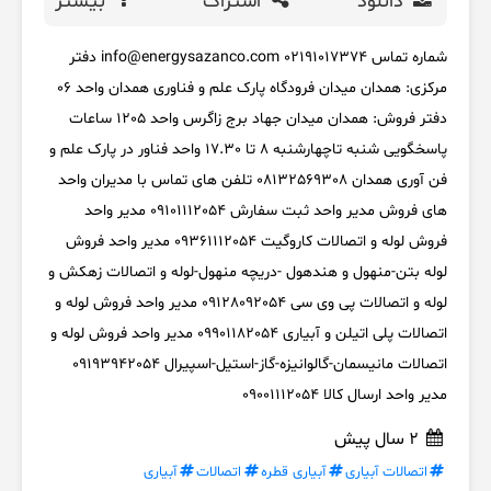
دانلود
اشتراک
بیشتر
شماره تماس 02191017374 info@energysazanco.com دفتر
مرکزی: همدان میدان فرودگاه پارک علم و فناوری همدان واحد 06
دفتر فروش: همدان میدان جهاد برج زاگرس واحد 1205 ساعات
پاسخگویی شنبه تاچهارشنبه 8 تا 17.30 واحد فناور در پارک علم و
فن آوری همدان 08132569308 تلفن های تماس با مدیران واحد
های فروش مدیر واحد ثبت سفارش 09101112054 مدیر واحد
فروش لوله و اتصالات کاروگیت 09361112054 مدیر واحد فروش
لوله بتن-منهول و هندهول -دریچه منهول-لوله و اتصالات زهکش و
لوله و اتصالات پی وی سی 09128092054 مدیر واحد فروش لوله و
اتصالات پلی اتیلن و آبیاری 09901182054 مدیر واحد فروش لوله و
اتصالات مانیسمان-گالوانیزه-گاز-استیل-اسپیرال 09193942054
مدیر واحد ارسال کالا 09001112054
2 سال پیش
اتصالات آبیاری
آبیاری قطره
اتصالات
آبیاری