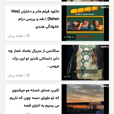
دانلود فیلم مادر و دختران (Maa
Behen) | نقد و بررسی درام
خانوادگی هندی
1 هفته پیش
01:45:00
سکانسی از سریال بامداد خمار چه
دلبر دلستانی شدی تو این بزک
عروس..
1 هفته پیش
00:17
کلیپ صدای خسته مو میشنوی
که تو ماورای حسه چون که داریم
می رسیم به اخرای قصه