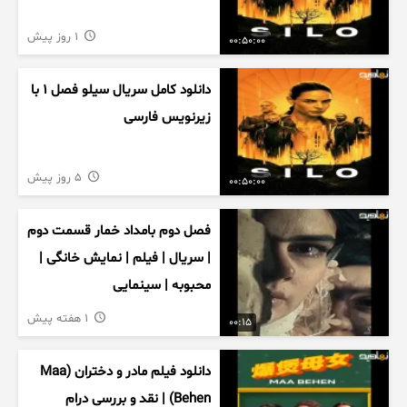
1 روز پیش
00:50:00
دانلود کامل سریال سیلو فصل ۱ با
زیرنویس فارسی
5 روز پیش
00:50:00
فصل دوم بامداد خمار قسمت دوم
| سریال | فیلم | نمایش خانگی |
محبوبه | سینمایی
1 هفته پیش
00:15
دانلود فیلم مادر و دختران (Maa
Behen) | نقد و بررسی درام