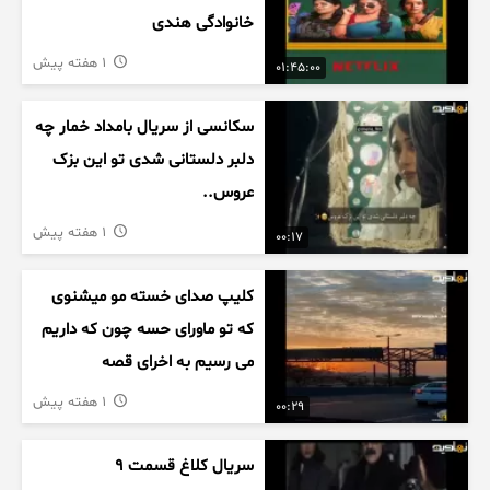
خانوادگی هندی
1 هفته پیش
01:45:00
سکانسی از سریال بامداد خمار چه
دلبر دلستانی شدی تو این بزک
عروس..
1 هفته پیش
00:17
کلیپ صدای خسته مو میشنوی
که تو ماورای حسه چون که داریم
می رسیم به اخرای قصه
1 هفته پیش
00:29
سریال کلاغ قسمت 9