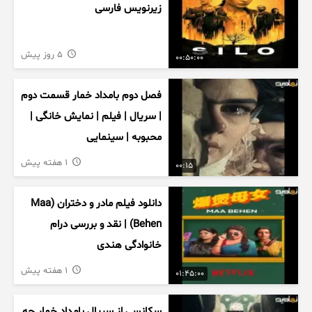
زیرنویس فارسی
5 روز پیش
00:50:00
فصل دوم بامداد خمار قسمت دوم
| سریال | فیلم | نمایش خانگی |
محبوبه | سینمایی
1 هفته پیش
00:15
دانلود فیلم مادر و دختران (Maa
Behen) | نقد و بررسی درام
خانوادگی هندی
1 هفته پیش
01:45:00
سکانسی از سریال بامداد خمار چه