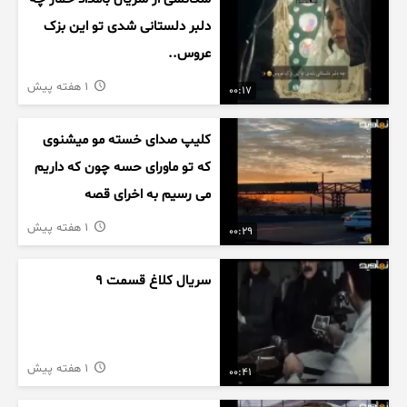
دلبر دلستانی شدی تو این بزک
عروس..
1 هفته پیش
00:17
کلیپ صدای خسته مو میشنوی
که تو ماورای حسه چون که داریم
می رسیم به اخرای قصه
1 هفته پیش
00:29
سریال کلاغ قسمت 9
1 هفته پیش
00:41